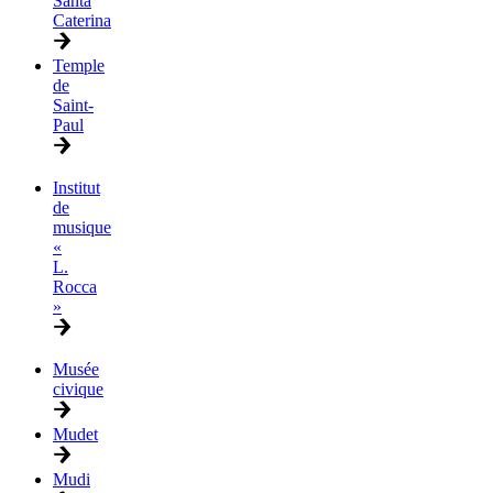
Santa
Caterina
Temple
de
Saint-
Paul
Institut
de
musique
«
L.
Rocca
»
Musée
civique
Mudet
Mudi