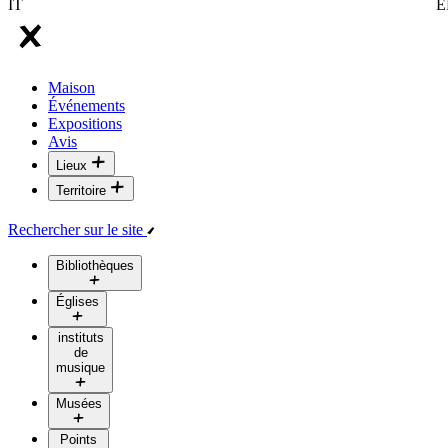
IT
E
Maison
Événements
Expositions
Avis
Lieux
Territoire
Rechercher sur le site
Bibliothèques
Églises
instituts
de
musique
Musées
Points