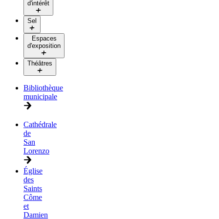
d'intérêt
Sel
Espaces
d'exposition
Théâtres
Bibliothèque
municipale
Cathédrale
de
San
Lorenzo
Église
des
Saints
Côme
et
Damien