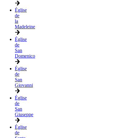
Église
de
la
Madeleine
Église
de
San
Domenico
Église
de
San
Giovanni
Église
de
San
Giuseppe
Église
de