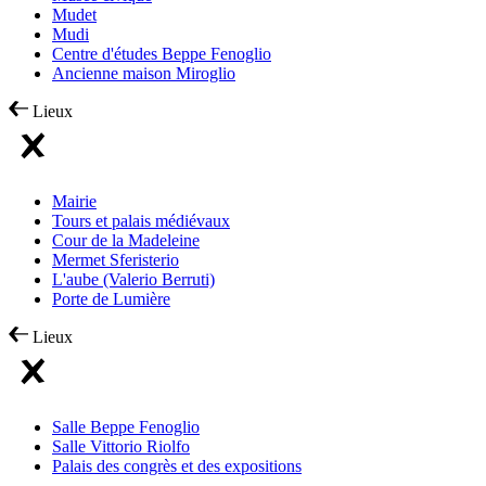
Mudet
Mudi
Centre d'études Beppe Fenoglio
Ancienne maison Miroglio
Lieux
Mairie
Tours et palais médiévaux
Cour de la Madeleine
Mermet Sferisterio
L'aube (Valerio Berruti)
Porte de Lumière
Lieux
Salle Beppe Fenoglio
Salle Vittorio Riolfo
Palais des congrès et des expositions