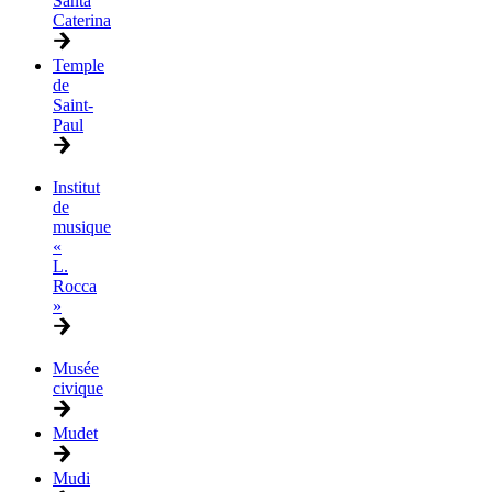
Santa
Caterina
Temple
de
Saint-
Paul
Institut
de
musique
«
L.
Rocca
»
Musée
civique
Mudet
Mudi