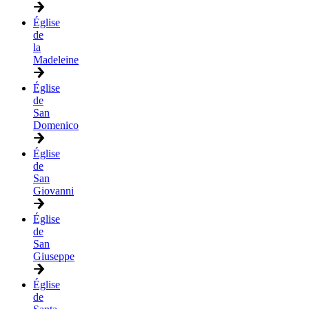
Église
de
la
Madeleine
Église
de
San
Domenico
Église
de
San
Giovanni
Église
de
San
Giuseppe
Église
de