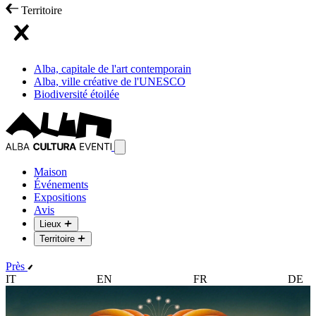
Territoire
Alba, capitale de l'art contemporain
Alba, ville créative de l'UNESCO
Biodiversité étoilée
Maison
Événements
Expositions
Avis
Lieux
Territoire
Près
IT
EN
FR
DE