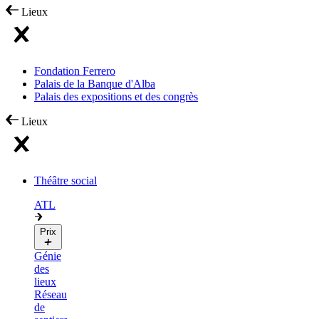
Lieux
Fondation Ferrero
Palais de la Banque d'Alba
Palais des expositions et des congrès
Lieux
Théâtre social
ATL
Prix
Génie
des
lieux
Réseau
de