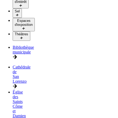
d'intérêt
Sel
Espaces
d'exposition
Théâtres
Bibliothèque
municipale
Cathédrale
de
San
Lorenzo
Église
des
Saints
Côme
et
Damien