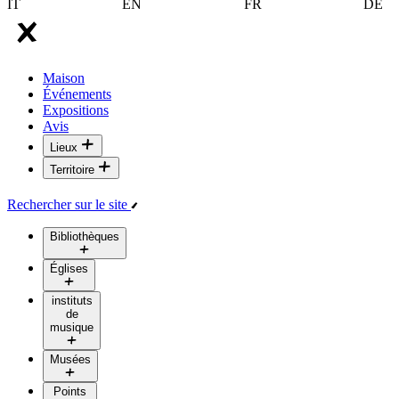
IT
EN
FR
DE
Maison
Événements
Expositions
Avis
Lieux
Territoire
Rechercher sur le site
Bibliothèques
Églises
instituts
de
musique
Musées
Points