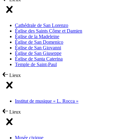
Cathédrale de San Lorenzo
Église des Saints Côme et Damien
Église de la Madeleine
Église de San Domenico
Église de San Giovanni
Église de San Giuseppe
Église de Santa Caterina
Temple de Saint-Paul
Lieux
Institut de musique « L. Rocca »
Lieux
Musée civique