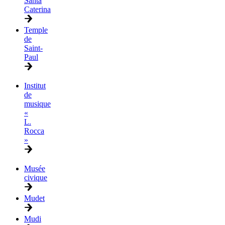
Santa
Caterina
Temple
de
Saint-
Paul
Institut
de
musique
«
L.
Rocca
»
Musée
civique
Mudet
Mudi