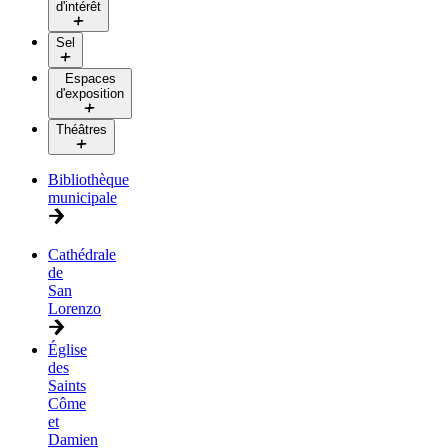
d'intérêt
Sel
Espaces
d'exposition
Théâtres
Bibliothèque
municipale
Cathédrale
de
San
Lorenzo
Église
des
Saints
Côme
et
Damien