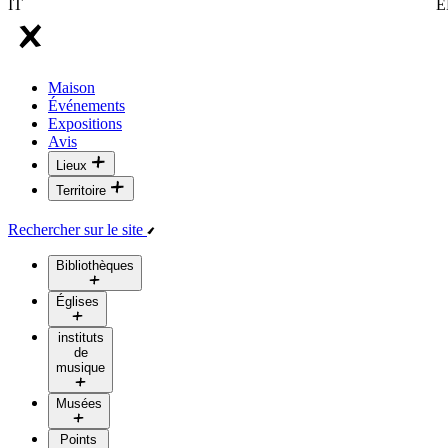
IT
E
Maison
Événements
Expositions
Avis
Lieux
Territoire
Rechercher sur le site
Bibliothèques
Églises
instituts
de
musique
Musées
Points