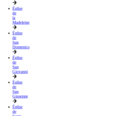
Église
de
la
Madeleine
Église
de
San
Domenico
Église
de
San
Giovanni
Église
de
San
Giuseppe
Église
de