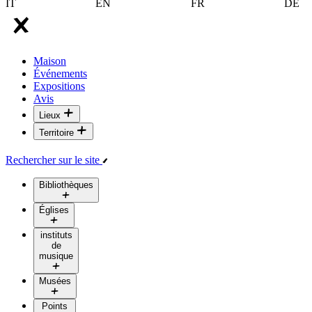
IT
EN
FR
DE
Maison
Événements
Expositions
Avis
Lieux
Territoire
Rechercher sur le site
Bibliothèques
Églises
instituts
de
musique
Musées
Points