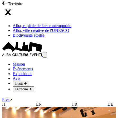
Territoire
Alba, capitale de l'art contemporain
Alba, ville créative de l'UNESCO
Biodiversité étoilée
Maison
Événements
Expositions
Avis
Lieux
Territoire
Près
IT
EN
FR
DE