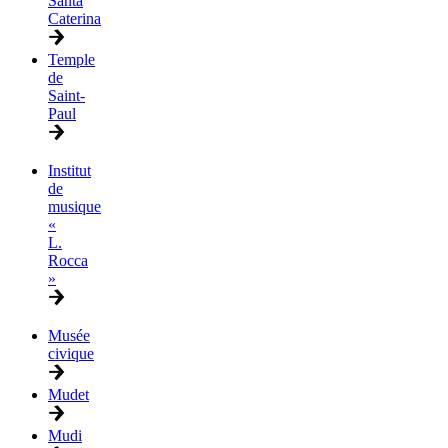
Santa
Caterina
Temple
de
Saint-
Paul
Institut
de
musique
«
L.
Rocca
»
Musée
civique
Mudet
Mudi