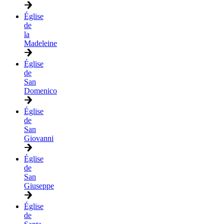
Église
de
la
Madeleine
Église
de
San
Domenico
Église
de
San
Giovanni
Église
de
San
Giuseppe
Église
de