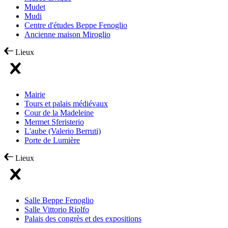
Mudet
Mudi
Centre d'études Beppe Fenoglio
Ancienne maison Miroglio
Lieux
Mairie
Tours et palais médiévaux
Cour de la Madeleine
Mermet Sferisterio
L'aube (Valerio Berruti)
Porte de Lumière
Lieux
Salle Beppe Fenoglio
Salle Vittorio Riolfo
Palais des congrès et des expositions