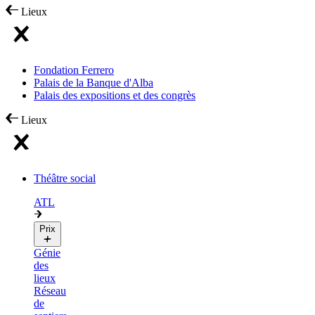
Lieux
Fondation Ferrero
Palais de la Banque d'Alba
Palais des expositions et des congrès
Lieux
Théâtre social
ATL
Prix
Génie
des
lieux
Réseau
de