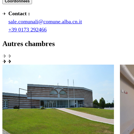
Coordonnées
Contact :
sale.comunali@comune.alba.cn.it
+39 0173 292466
Autres chambres