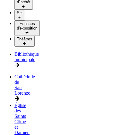
d'intérêt
Sel
Espaces
d'exposition
Théâtres
Bibliothèque
municipale
Cathédrale
de
San
Lorenzo
Église
des
Saints
Côme
et
Damien