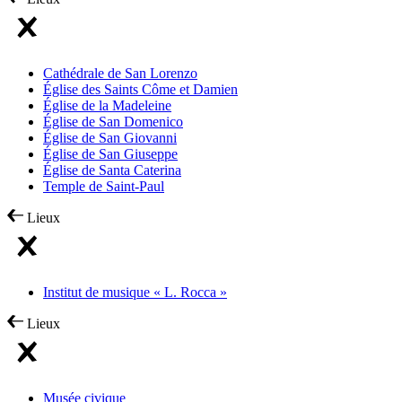
Cathédrale de San Lorenzo
Église des Saints Côme et Damien
Église de la Madeleine
Église de San Domenico
Église de San Giovanni
Église de San Giuseppe
Église de Santa Caterina
Temple de Saint-Paul
Lieux
Institut de musique « L. Rocca »
Lieux
Musée civique