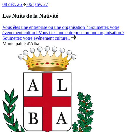
Contacts
Piazza Risorgimento 1
12051 Alba (CN)
c
Code TVA/Impôt : 00184260040
cultura@comune.alba.cn.it
Conception et développement
politique de confidentialité
Politique relative aux cookies