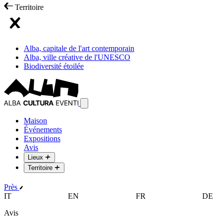
Territoire
Alba, capitale de l'art contemporain
Alba, ville créative de l'UNESCO
Biodiversité étoilée
Maison
Événements
Expositions
Avis
Lieux
Territoire
Près
IT
EN
FR
DE
Avis