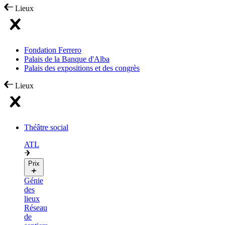
Lieux
Fondation Ferrero
Palais de la Banque d'Alba
Palais des expositions et des congrès
Lieux
Théâtre social
ATL
Prix
Génie
des
lieux
Réseau
de