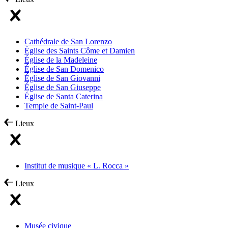
Cathédrale de San Lorenzo
Église des Saints Côme et Damien
Église de la Madeleine
Église de San Domenico
Église de San Giovanni
Église de San Giuseppe
Église de Santa Caterina
Temple de Saint-Paul
Lieux
Institut de musique « L. Rocca »
Lieux
Musée civique