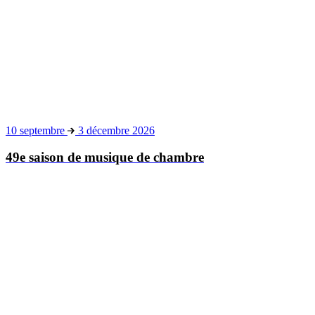
49e saison de musique de chambre
10 octobre
06 déc. 26
Salon international de la truffe blanche d'Alba