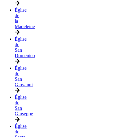
Église
de
la
Madeleine
Église
de
San
Domenico
Église
de
San
Giovanni
Église
de
San
Giuseppe
Église
de