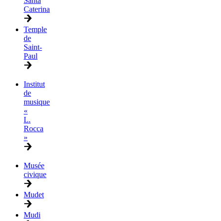
Santa
Caterina
Temple
de
Saint-
Paul
Institut
de
musique
«
L.
Rocca
»
Musée
civique
Mudet
Mudi