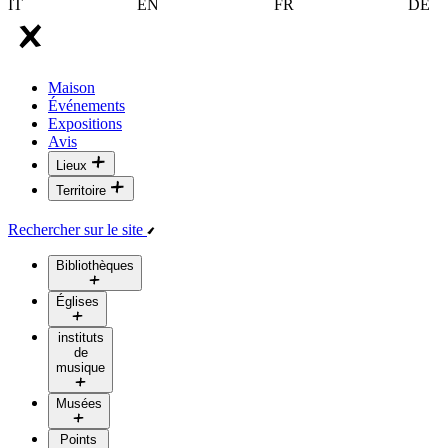
IT
EN
FR
DE
Maison
Événements
Expositions
Avis
Lieux
Territoire
Rechercher sur le site
Bibliothèques
Églises
instituts
de
musique
Musées
Points