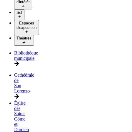
d'intérêt
Sel
Espaces
d'exposition
Théâtres
Bibliothèque
municipale
Cathédrale
de
San
Lorenzo
Église
des
Saints
Côme
et
Damien