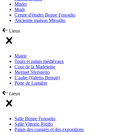
Mudet
Mudi
Centre d'études Beppe Fenoglio
Ancienne maison Miroglio
Lieux
Mairie
Tours et palais médiévaux
Cour de la Madeleine
Mermet Sferisterio
L'aube (Valerio Berruti)
Porte de Lumière
Lieux
Salle Beppe Fenoglio
Salle Vittorio Riolfo
Palais des congrès et des expositions