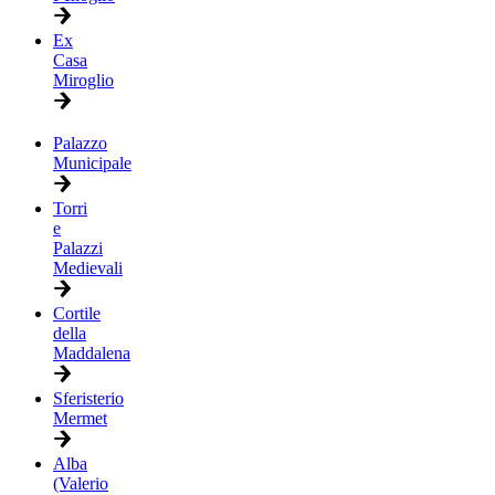
Ex
Casa
Miroglio
Palazzo
Municipale
Torri
e
Palazzi
Medievali
Cortile
della
Maddalena
Sferisterio
Mermet
Alba
(Valerio