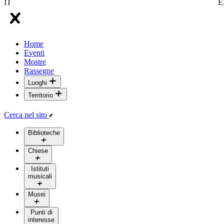
IT
E
Home
Eventi
Mostre
Rassegne
Luoghi
Territorio
Cerca nel sito
Biblioteche
Chiese
Istituti
musicali
Musei
Punti di
interesse