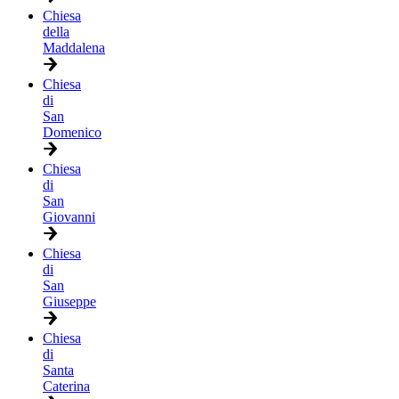
Chiesa
della
Maddalena
Chiesa
di
San
Domenico
Chiesa
di
San
Giovanni
Chiesa
di
San
Giuseppe
Chiesa
di
Santa
Caterina