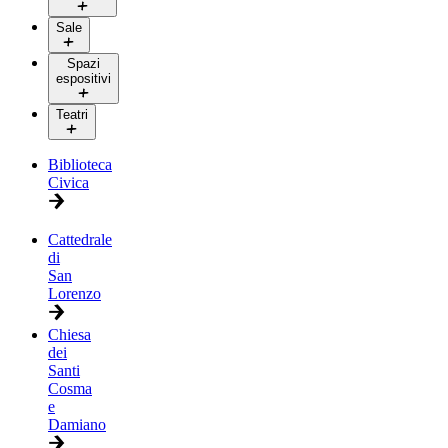
Sale
Spazi
espositivi
Teatri
Biblioteca
Civica
Cattedrale
di
San
Lorenzo
Chiesa
dei
Santi
Cosma
e
Damiano