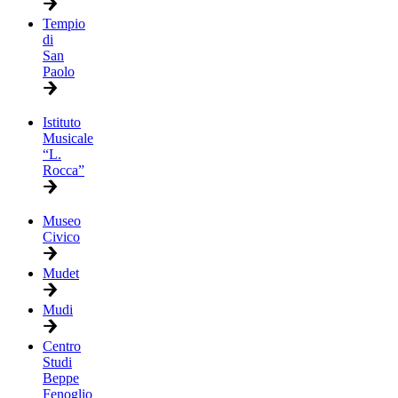
Tempio
di
San
Paolo
Istituto
Musicale
“L.
Rocca”
Museo
Civico
Mudet
Mudi
Centro
Studi
Beppe
Fenoglio