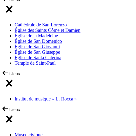
Cathédrale de San Lorenzo
Église des Saints Côme et Damien
Église de la Madeleine
Église de San Domenico
Église de San Giovanni
Église de San Giuseppe
Église de Santa Caterina
Temple de Saint-Paul
Lieux
Institut de musique « L. Rocca »
Lieux
Musée civique