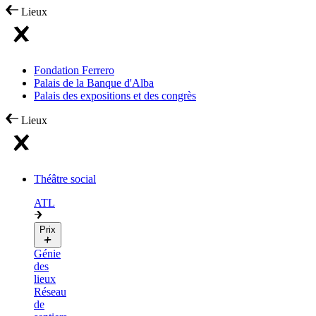
Lieux
Fondation Ferrero
Palais de la Banque d'Alba
Palais des expositions et des congrès
Lieux
Théâtre social
ATL
Prix
Génie
des
lieux
Réseau
de