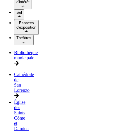
d'intérêt
Sel
Espaces
d'exposition
Théâtres
Bibliothèque
municipale
Cathédrale
de
San
Lorenzo
Église
des
Saints
Côme
et
Damien