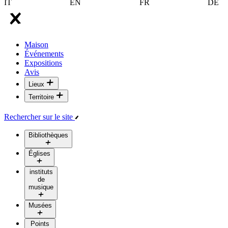
IT
EN
FR
DE
Maison
Événements
Expositions
Avis
Lieux
Territoire
Rechercher sur le site
Bibliothèques
Églises
instituts
de
musique
Musées
Points