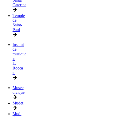
Santa
Caterina
Temple
de
Saint-
Paul
Institut
de
musique
«
L.
Rocca
»
Musée
civique
Mudet
Mudi