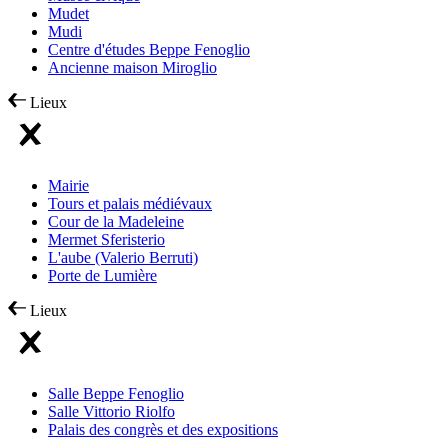
Mudet
Mudi
Centre d'études Beppe Fenoglio
Ancienne maison Miroglio
Lieux
Mairie
Tours et palais médiévaux
Cour de la Madeleine
Mermet Sferisterio
L'aube (Valerio Berruti)
Porte de Lumière
Lieux
Salle Beppe Fenoglio
Salle Vittorio Riolfo
Palais des congrès et des expositions