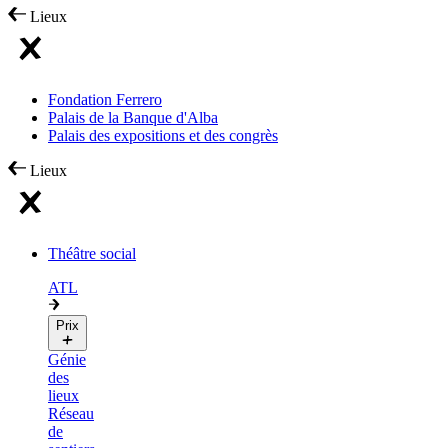
Lieux
Fondation Ferrero
Palais de la Banque d'Alba
Palais des expositions et des congrès
Lieux
Théâtre social
ATL
Prix
Génie
des
lieux
Réseau
de