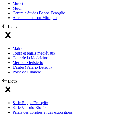
Mudet
Mudi
Centre d'études Beppe Fenoglio
Ancienne maison Miroglio
Lieux
Mairie
Tours et palais médiévaux
Cour de la Madeleine
Mermet Sferisterio
L'aube (Valerio Berruti)
Porte de Lumière
Lieux
Salle Beppe Fenoglio
Salle Vittorio Riolfo
Palais des congrès et des expositions