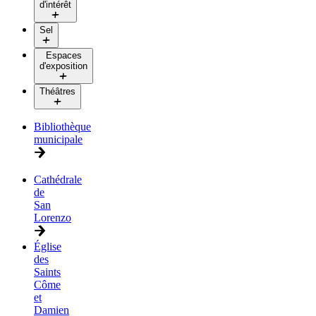
d'intérêt
Sel
Espaces
d'exposition
Théâtres
Bibliothèque
municipale
Cathédrale
de
San
Lorenzo
Église
des
Saints
Côme
et
Damien