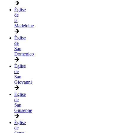
Église
de
la
Madeleine
Église
de
San
Domenico
Église
de
San
Giovanni
Église
de
San
Giuseppe
Église
de