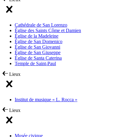
Cathédrale de San Lorenzo
Église des Saints Côme et Damien
Église de la Madeleine
Église de San Domenico
Église de San Giovanni
Église de San Giuseppe
Église de Santa Caterina
Temple de Saint-Paul
Lieux
Institut de musique « L. Rocca »
Lieux
Musée civique