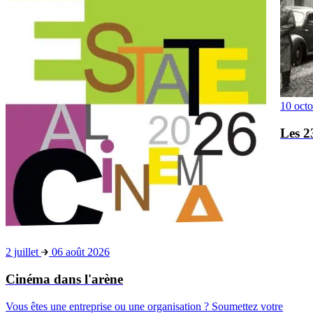
10 oct
Les 2
2 juillet
06 août 2026
Cinéma dans l'arène
Vous êtes une entreprise ou une organisation ? Soumettez votre