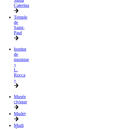
Santa
Caterina
Temple
de
Saint-
Paul
Institut
de
musique
«
L.
Rocca
»
Musée
civique
Mudet
Mudi