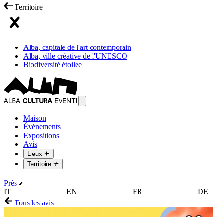
Territoire
Alba, capitale de l'art contemporain
Alba, ville créative de l'UNESCO
Biodiversité étoilée
Maison
Événements
Expositions
Avis
Lieux
Territoire
Près
IT
EN
FR
DE
Tous les avis