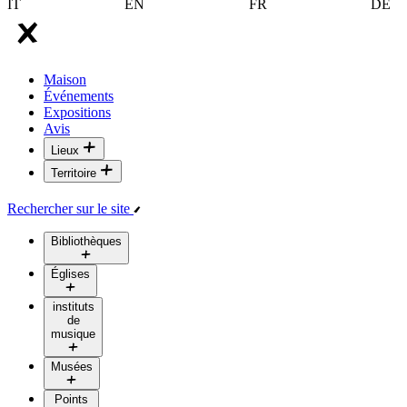
IT
EN
FR
DE
Maison
Événements
Expositions
Avis
Lieux
Territoire
Rechercher sur le site
Bibliothèques
Églises
instituts
de
musique
Musées
Points