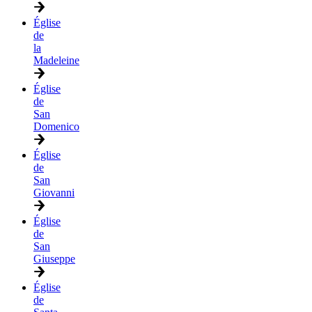
Église
de
la
Madeleine
Église
de
San
Domenico
Église
de
San
Giovanni
Église
de
San
Giuseppe
Église
de