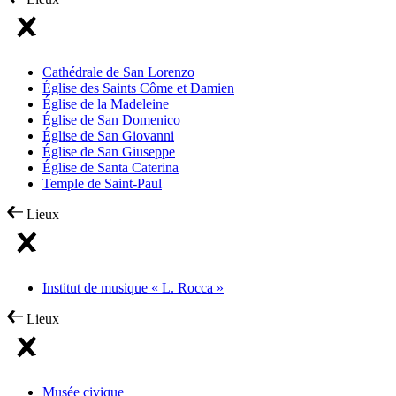
Cathédrale de San Lorenzo
Église des Saints Côme et Damien
Église de la Madeleine
Église de San Domenico
Église de San Giovanni
Église de San Giuseppe
Église de Santa Caterina
Temple de Saint-Paul
Lieux
Institut de musique « L. Rocca »
Lieux
Musée civique