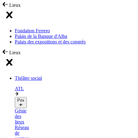
Lieux
Fondation Ferrero
Palais de la Banque d'Alba
Palais des expositions et des congrès
Lieux
Théâtre social
ATL
Prix
Génie
des
lieux
Réseau
de