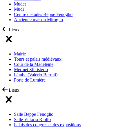
Mudet
Mudi
Centre d'études Beppe Fenoglio
Ancienne maison Miroglio
Lieux
Mairie
Tours et palais médiévaux
Cour de la Madeleine
Mermet Sferisterio
L'aube (Valerio Berruti)
Porte de Lumière
Lieux
Salle Beppe Fenoglio
Salle Vittorio Riolfo
Palais des congrès et des expositions