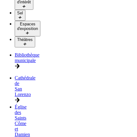
d'intérêt
Sel
Espaces
d'exposition
Théâtres
Bibliothèque
municipale
Cathédrale
de
San
Lorenzo
Église
des
Saints
Côme
et
Damien