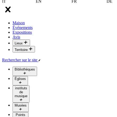
IT
EN
FR
DE
Maison
Événements
Expositions
Avis
Lieux
Territoire
Rechercher sur le site
Bibliothèques
Églises
instituts
de
musique
Musées
Points