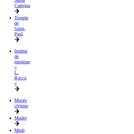
Santa
Caterina
Temple
de
Saint-
Paul
Institut
de
musique
«
L.
Rocca
»
Musée
civique
Mudet
Mudi