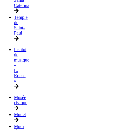
Santa
Caterina
Temple
de
Saint-
Paul
Institut
de
musique
«
L.
Rocca
»
Musée
civique
Mudet
Mudi