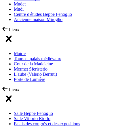
Mudet
Mudi
Centre d'études Beppe Fenoglio
Ancienne maison Miroglio
Lieux
Mairie
Tours et palais médiévaux
Cour de la Madeleine
Mermet Sferisterio
L'aube (Valerio Berruti)
Porte de Lumière
Lieux
Salle Beppe Fenoglio
Salle Vittorio Riolfo
Palais des congrès et des expositions