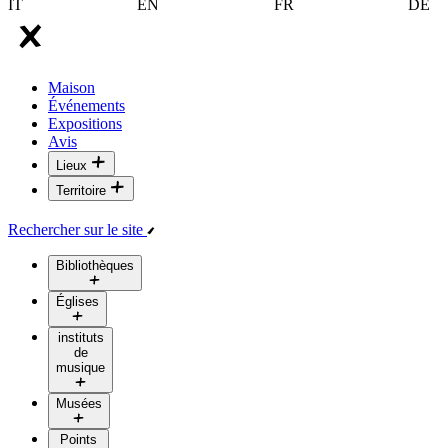
IT
EN
FR
DE
Maison
Événements
Expositions
Avis
Lieux
Territoire
Rechercher sur le site
Bibliothèques
Églises
instituts
de
musique
Musées
Points