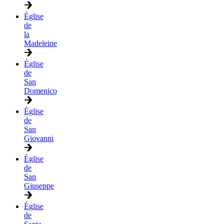
Église
de
la
Madeleine
Église
de
San
Domenico
Église
de
San
Giovanni
Église
de
San
Giuseppe
Église
de