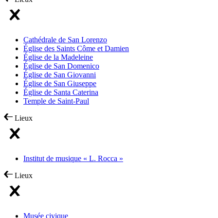
Cathédrale de San Lorenzo
Église des Saints Côme et Damien
Église de la Madeleine
Église de San Domenico
Église de San Giovanni
Église de San Giuseppe
Église de Santa Caterina
Temple de Saint-Paul
Lieux
Institut de musique « L. Rocca »
Lieux
Musée civique