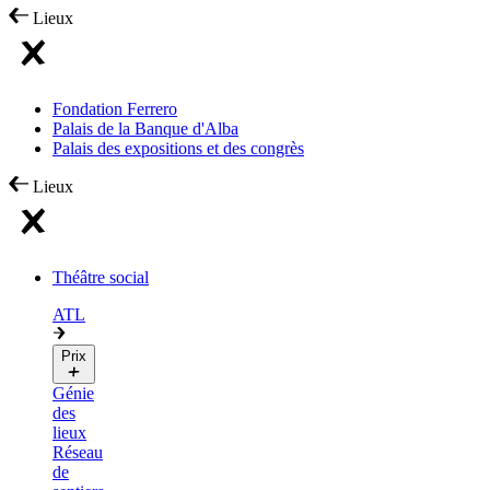
Lieux
Fondation Ferrero
Palais de la Banque d'Alba
Palais des expositions et des congrès
Lieux
Théâtre social
ATL
Prix
Génie
des
lieux
Réseau
de