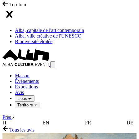
Territoire
Alba, capitale de l'art contemporain
Alba, ville créative de l'UNESCO
Biodiversité étoilée
Maison
Événements
Expositions
Avis
Lieux
Territoire
Près
IT
EN
FR
DE
Tous les avis