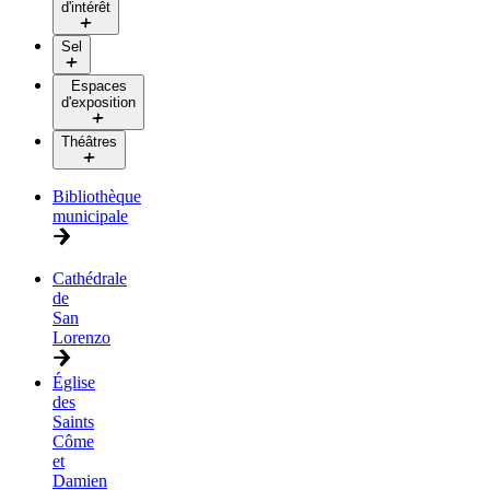
d'intérêt
Sel
Espaces
d'exposition
Théâtres
Bibliothèque
municipale
Cathédrale
de
San
Lorenzo
Église
des
Saints
Côme
et
Damien