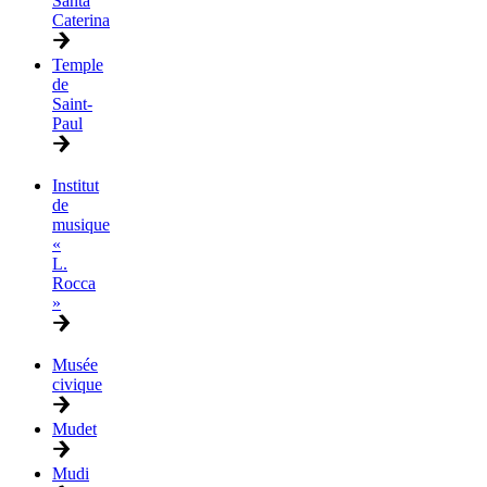
Santa
Caterina
Temple
de
Saint-
Paul
Institut
de
musique
«
L.
Rocca
»
Musée
civique
Mudet
Mudi