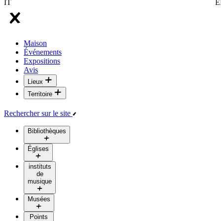
IT
E
Maison
Événements
Expositions
Avis
Lieux
Territoire
Rechercher sur le site
Bibliothèques
Églises
instituts
de
musique
Musées
Points