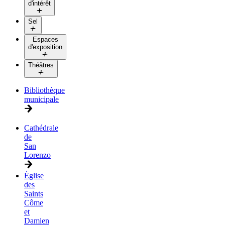
d'intérêt
Sel
Espaces
d'exposition
Théâtres
Bibliothèque
municipale
Cathédrale
de
San
Lorenzo
Église
des
Saints
Côme
et
Damien