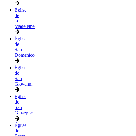
Église
de
la
Madeleine
Église
de
San
Domenico
Église
de
San
Giovanni
Église
de
San
Giuseppe
Église
de