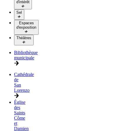
d'intérêt
Sel
Espaces
d'exposition
Théâtres
Bibliothèque
municipale
Cathédrale
de
San
Lorenzo
Église
des
Saints
Côme
et
Damien