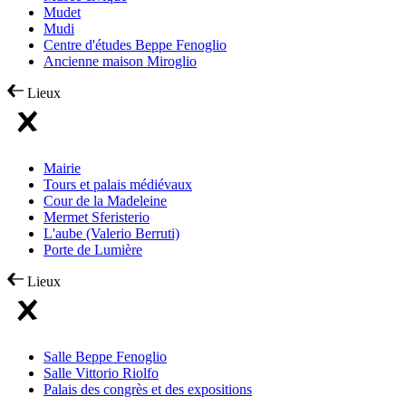
Mudet
Mudi
Centre d'études Beppe Fenoglio
Ancienne maison Miroglio
Lieux
Mairie
Tours et palais médiévaux
Cour de la Madeleine
Mermet Sferisterio
L'aube (Valerio Berruti)
Porte de Lumière
Lieux
Salle Beppe Fenoglio
Salle Vittorio Riolfo
Palais des congrès et des expositions