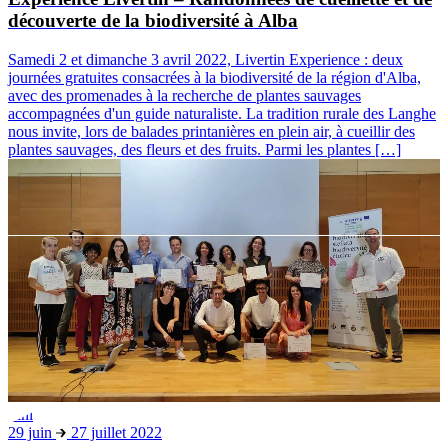
accompagnées d'un guide naturaliste. La tradition rurale des Langhe
nous invite, lors de balades printanières en plein air, à cueillir des
plantes sauvages, des fleurs et des fruits. Parmi les plantes […]
Fini
29 juin
27 juillet 2022
Le projet « Les conteurs de la biodiversité » s’achève
Les « Conteurs » sont prêts à devenir les ambassadeurs de la
biodiversité des Langhe et du Roero. La constitution de l’équipe des
« Conteurs de la biodiversité » est désormais achevée. Cette équipe