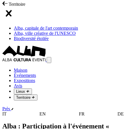
Territoire
Alba, capitale de l'art contemporain
Alba, ville créative de l'UNESCO
Biodiversité étoilée
Maison
Événements
Expositions
Avis
Lieux
Territoire
Près
IT
EN
FR
DE
Alba : Participation à l'événement «