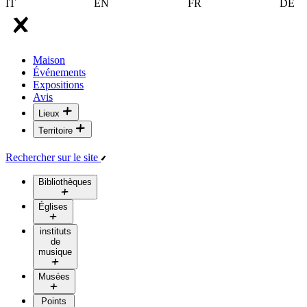
IT
EN
FR
DE
Maison
Événements
Expositions
Avis
Lieux
Territoire
Rechercher sur le site
Bibliothèques
Églises
instituts
de
musique
Musées
Points