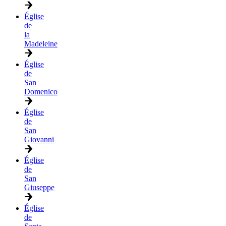
Église
de
la
Madeleine
Église
de
San
Domenico
Église
de
San
Giovanni
Église
de
San
Giuseppe
Église
de