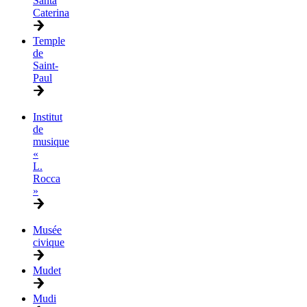
Santa
Caterina
Temple
de
Saint-
Paul
Institut
de
musique
«
L.
Rocca
»
Musée
civique
Mudet
Mudi