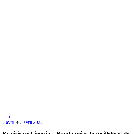
Fini
2 avril
3 avril 2022
Expérience Livertin – Randonnées de cueillette et de
découverte de la biodiversité à Alba
Samedi 2 et dimanche 3 avril 2022, Livertin Experience : deux
journées gratuites consacrées à la biodiversité de la région d'Alba,
avec des promenades à la recherche de plantes sauvages