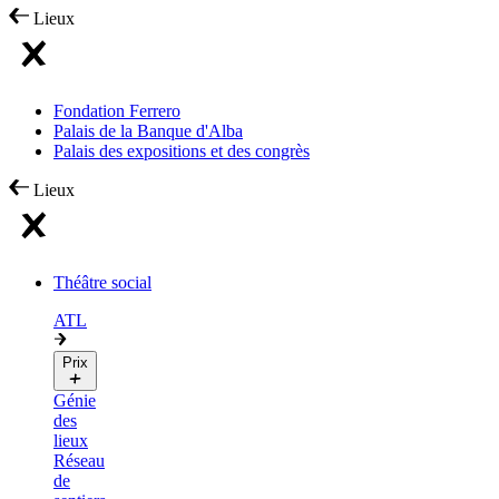
Lieux
Fondation Ferrero
Palais de la Banque d'Alba
Palais des expositions et des congrès
Lieux
Théâtre social
ATL
Prix
Génie
des
lieux
Réseau
de