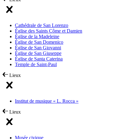
Cathédrale de San Lorenzo
Église des Saints Côme et Damien
Église de la Madeleine
Église de San Domenico
Église de San Giovanni
Église de San Giuseppe
Église de Santa Caterina
Temple de Saint-Paul
Lieux
Institut de musique « L. Rocca »
Lieux
Musée civique