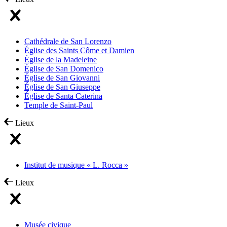
Cathédrale de San Lorenzo
Église des Saints Côme et Damien
Église de la Madeleine
Église de San Domenico
Église de San Giovanni
Église de San Giuseppe
Église de Santa Caterina
Temple de Saint-Paul
Lieux
Institut de musique « L. Rocca »
Lieux
Musée civique