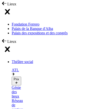
Lieux
Fondation Ferrero
Palais de la Banque d'Alba
Palais des expositions et des congrès
Lieux
Théâtre social
ATL
Prix
Génie
des
lieux
Réseau
de