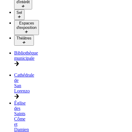
d'intérêt
Sel
Espaces
d'exposition
Théâtres
Bibliothèque
municipale
Cathédrale
de
San
Lorenzo
Église
des
Saints
Côme
et
Damien