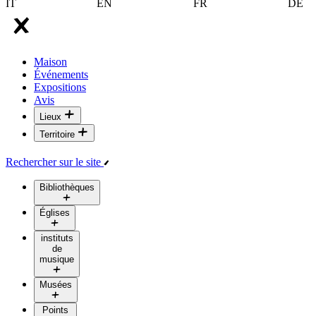
IT
EN
FR
DE
Maison
Événements
Expositions
Avis
Lieux
Territoire
Rechercher sur le site
Bibliothèques
Églises
instituts
de
musique
Musées
Points