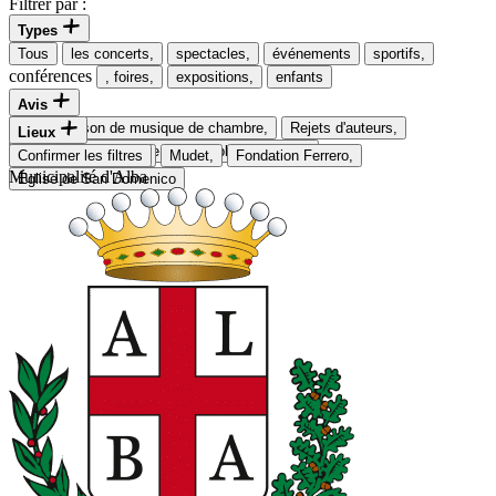
Filtrer par :
Types
Tous
les concerts,
spectacles,
événements
sportifs,
conférences
, foires,
expositions,
enfants
Avis
49e
saison de musique de chambre,
Rejets d'auteurs,
Lieux
Foire internationale de la truffe blanche d'Alba
Théâtre social
Confirmer les filtres
All
Mudet,
Fondation Ferrero,
Municipalité d'Alba
Église de San Domenico