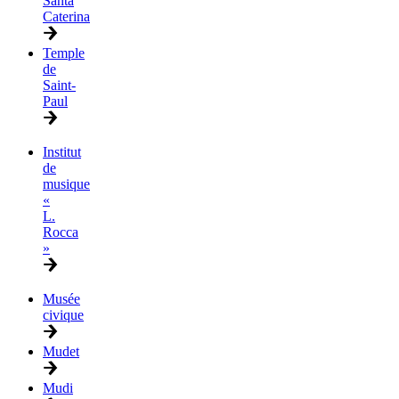
Santa
Caterina
Temple
de
Saint-
Paul
Institut
de
musique
«
L.
Rocca
»
Musée
civique
Mudet
Mudi