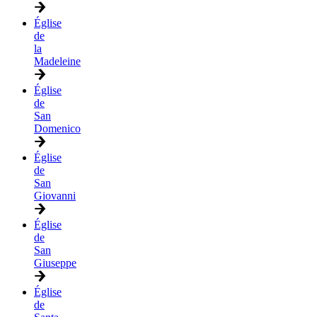
Église
de
la
Madeleine
Église
de
San
Domenico
Église
de
San
Giovanni
Église
de
San
Giuseppe
Église
de