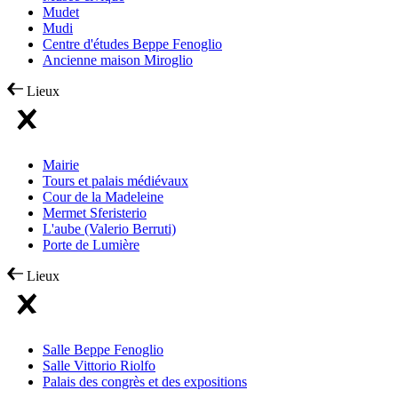
Mudet
Mudi
Centre d'études Beppe Fenoglio
Ancienne maison Miroglio
Lieux
Mairie
Tours et palais médiévaux
Cour de la Madeleine
Mermet Sferisterio
L'aube (Valerio Berruti)
Porte de Lumière
Lieux
Salle Beppe Fenoglio
Salle Vittorio Riolfo
Palais des congrès et des expositions