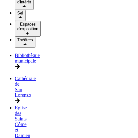
d'intérêt
Sel
Espaces
d'exposition
Théâtres
Bibliothèque
municipale
Cathédrale
de
San
Lorenzo
Église
des
Saints
Côme
et
Damien