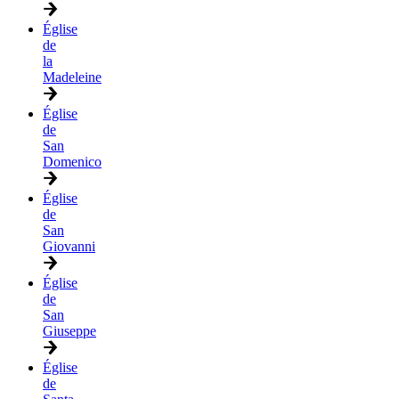
Église
de
la
Madeleine
Église
de
San
Domenico
Église
de
San
Giovanni
Église
de
San
Giuseppe
Église
de