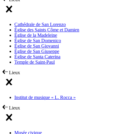
Cathédrale de San Lorenzo
Église des Saints Côme et Damien
Église de la Madeleine
Église de San Domenico
Église de San Giovanni
Église de San Giuseppe
Église de Santa Caterina
Temple de Saint-Paul
Lieux
Institut de musique « L. Rocca »
Lieux
Musée civique