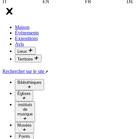
IT
EN
FR
DE
Maison
Événements
Expositions
Avis
Lieux
Territoire
Rechercher sur le site
Bibliothèques
Églises
instituts
de
musique
Musées
Points