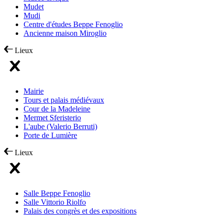
Mudet
Mudi
Centre d'études Beppe Fenoglio
Ancienne maison Miroglio
Lieux
Mairie
Tours et palais médiévaux
Cour de la Madeleine
Mermet Sferisterio
L'aube (Valerio Berruti)
Porte de Lumière
Lieux
Salle Beppe Fenoglio
Salle Vittorio Riolfo
Palais des congrès et des expositions