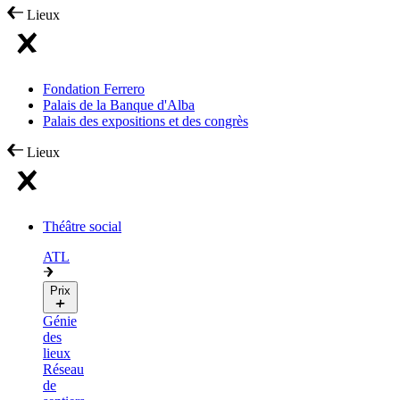
Lieux
Fondation Ferrero
Palais de la Banque d'Alba
Palais des expositions et des congrès
Lieux
Théâtre social
ATL
Prix
Génie
des
lieux
Réseau
de