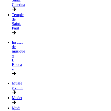
Santa
Caterina
Temple
de
Saint-
Paul
Institut
de
musique
«
L.
Rocca
»
Musée
civique
Mudet
Mudi