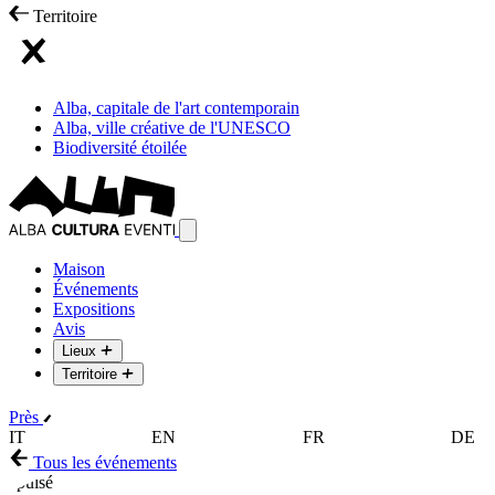
Territoire
Alba, capitale de l'art contemporain
Alba, ville créative de l'UNESCO
Biodiversité étoilée
Maison
Événements
Expositions
Avis
Lieux
Territoire
Près
IT
EN
FR
DE
Tous les événements
épuisé