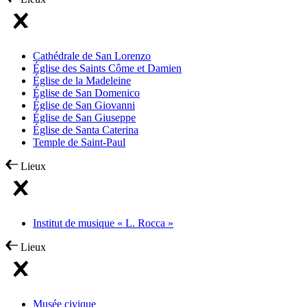
Cathédrale de San Lorenzo
Église des Saints Côme et Damien
Église de la Madeleine
Église de San Domenico
Église de San Giovanni
Église de San Giuseppe
Église de Santa Caterina
Temple de Saint-Paul
Lieux
Institut de musique « L. Rocca »
Lieux
Musée civique