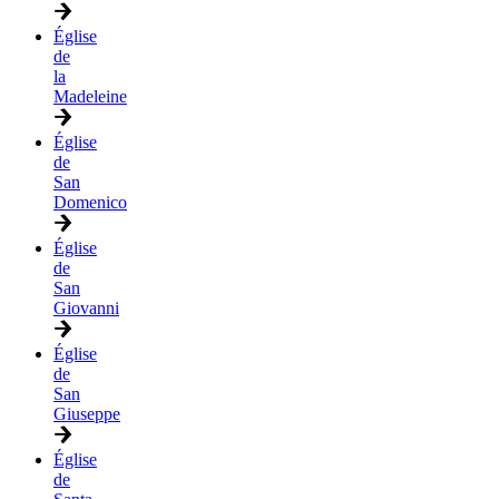
Église
de
la
Madeleine
Église
de
San
Domenico
Église
de
San
Giovanni
Église
de
San
Giuseppe
Église
de