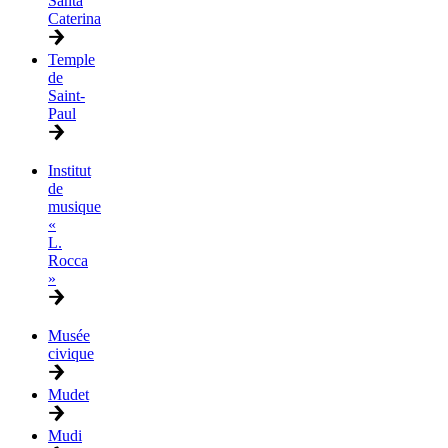
Santa
Caterina
Temple
de
Saint-
Paul
Institut
de
musique
«
L.
Rocca
»
Musée
civique
Mudet
Mudi