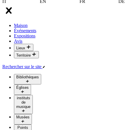
IT
EN
FR
DE
Maison
Événements
Expositions
Avis
Lieux
Territoire
Rechercher sur le site
Bibliothèques
Églises
instituts
de
musique
Musées
Points