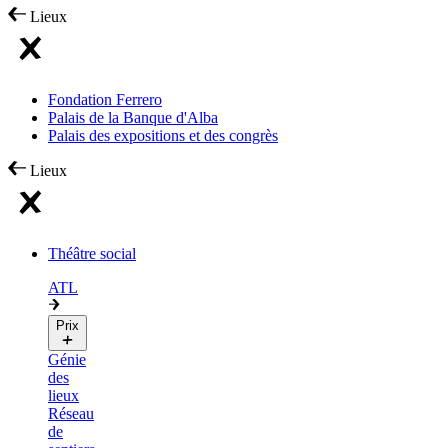
Lieux
Fondation Ferrero
Palais de la Banque d'Alba
Palais des expositions et des congrès
Lieux
Théâtre social
ATL
Prix
Génie
des
lieux
Réseau
de