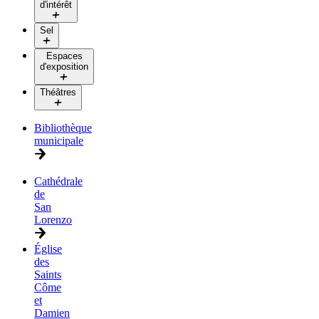
d'intérêt
Sel
Espaces
d'exposition
Théâtres
Bibliothèque
municipale
Cathédrale
de
San
Lorenzo
Église
des
Saints
Côme
et
Damien