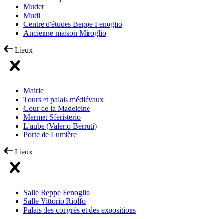
Mudet
Mudi
Centre d'études Beppe Fenoglio
Ancienne maison Miroglio
Lieux
Mairie
Tours et palais médiévaux
Cour de la Madeleine
Mermet Sferisterio
L'aube (Valerio Berruti)
Porte de Lumière
Lieux
Salle Beppe Fenoglio
Salle Vittorio Riolfo
Palais des congrès et des expositions