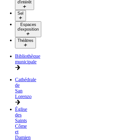
d'intérêt
Sel
Espaces
d'exposition
Théâtres
Bibliothèque
municipale
Cathédrale
de
San
Lorenzo
Église
des
Saints
Côme
et
Damien