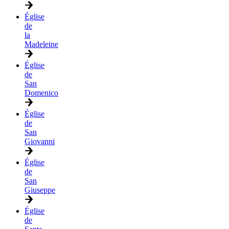
Église
de
la
Madeleine
Église
de
San
Domenico
Église
de
San
Giovanni
Église
de
San
Giuseppe
Église
de