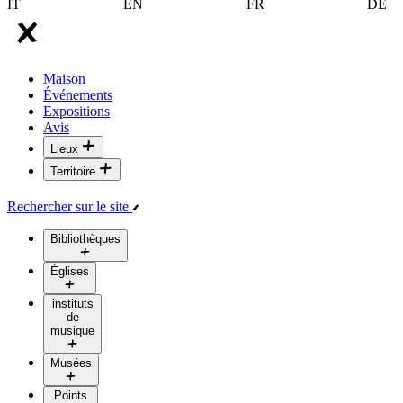
IT
EN
FR
DE
Maison
Événements
Expositions
Avis
Lieux
Territoire
Rechercher sur le site
Bibliothèques
Églises
instituts
de
musique
Musées
Points