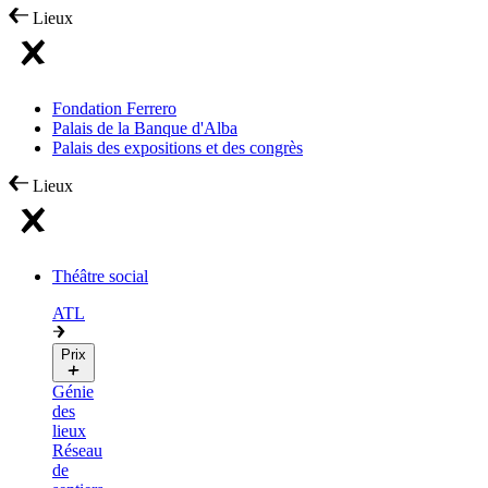
Lieux
Fondation Ferrero
Palais de la Banque d'Alba
Palais des expositions et des congrès
Lieux
Théâtre social
ATL
Prix
Génie
des
lieux
Réseau
de