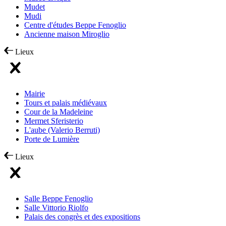
Mudet
Mudi
Centre d'études Beppe Fenoglio
Ancienne maison Miroglio
Lieux
Mairie
Tours et palais médiévaux
Cour de la Madeleine
Mermet Sferisterio
L'aube (Valerio Berruti)
Porte de Lumière
Lieux
Salle Beppe Fenoglio
Salle Vittorio Riolfo
Palais des congrès et des expositions