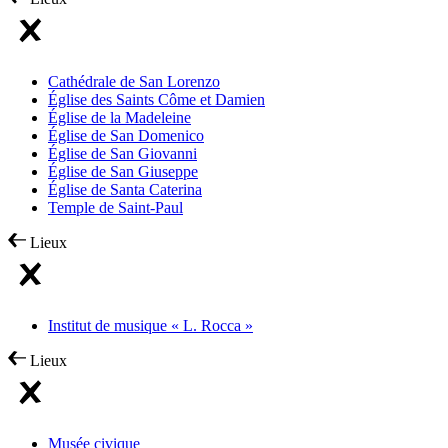
Cathédrale de San Lorenzo
Église des Saints Côme et Damien
Église de la Madeleine
Église de San Domenico
Église de San Giovanni
Église de San Giuseppe
Église de Santa Caterina
Temple de Saint-Paul
Lieux
Institut de musique « L. Rocca »
Lieux
Musée civique