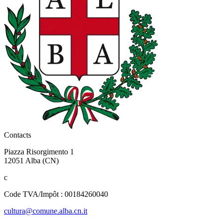
Contacts
Piazza Risorgimento 1
12051 Alba (CN)
c
Code TVA/Impôt : 00184260040
cultura@comune.alba.cn.it