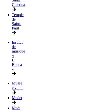
Santa
Caterina
Temple
de
Saint-
Paul
Institut
de
musique
«
L.
Rocca
»
Musée
civique
Mudet
Mudi