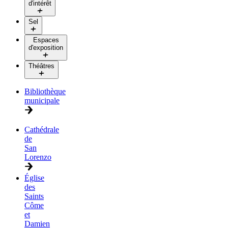
d'intérêt
Sel
Espaces
d'exposition
Théâtres
Bibliothèque
municipale
Cathédrale
de
San
Lorenzo
Église
des
Saints
Côme
et
Damien