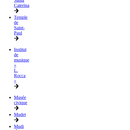
Santa
Caterina
Temple
de
Saint-
Paul
Institut
de
musique
«
L.
Rocca
»
Musée
civique
Mudet
Mudi