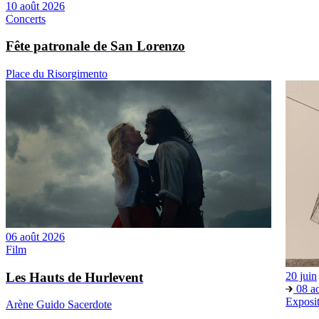
10 août 2026
Concerts
Fête patronale de San Lorenzo
Place du Risorgimento
06 août 2026
Film
Les Hauts de Hurlevent
20 juin
08 a
Exposi
Arène Guido Sacerdote