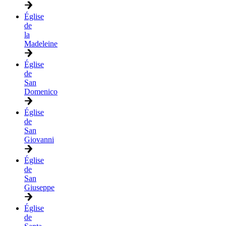
Église
de
la
Madeleine
Église
de
San
Domenico
Église
de
San
Giovanni
Église
de
San
Giuseppe
Église
de