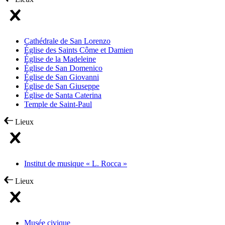
Cathédrale de San Lorenzo
Église des Saints Côme et Damien
Église de la Madeleine
Église de San Domenico
Église de San Giovanni
Église de San Giuseppe
Église de Santa Caterina
Temple de Saint-Paul
Lieux
Institut de musique « L. Rocca »
Lieux
Musée civique