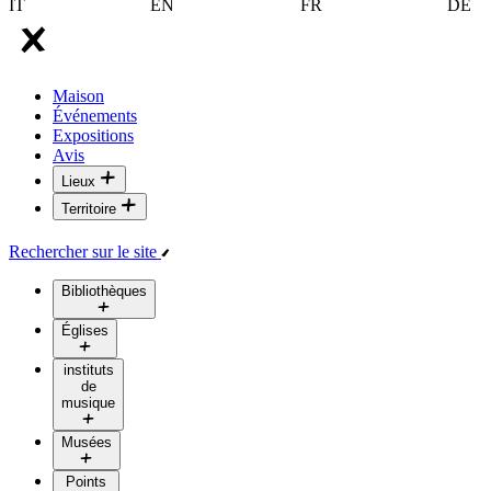
IT
EN
FR
DE
Maison
Événements
Expositions
Avis
Lieux
Territoire
Rechercher sur le site
Bibliothèques
Églises
instituts
de
musique
Musées
Points