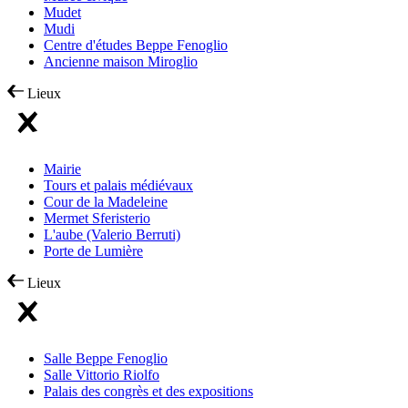
Mudet
Mudi
Centre d'études Beppe Fenoglio
Ancienne maison Miroglio
Lieux
Mairie
Tours et palais médiévaux
Cour de la Madeleine
Mermet Sferisterio
L'aube (Valerio Berruti)
Porte de Lumière
Lieux
Salle Beppe Fenoglio
Salle Vittorio Riolfo
Palais des congrès et des expositions