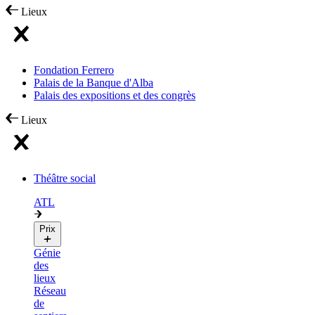
Lieux
Fondation Ferrero
Palais de la Banque d'Alba
Palais des expositions et des congrès
Lieux
Théâtre social
ATL
Prix
Génie
des
lieux
Réseau
de