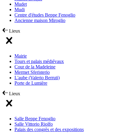
Mudet
Mudi
Centre d'études Beppe Fenoglio
Ancienne maison Miroglio
Lieux
Mairie
Tours et palais médiévaux
Cour de la Madeleine
Mermet Sferisterio
L'aube (Valerio Berruti)
Porte de Lumière
Lieux
Salle Beppe Fenoglio
Salle Vittorio Riolfo
Palais des congrès et des expositions