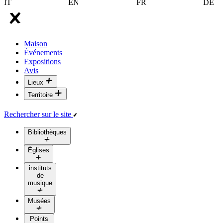
IT
EN
FR
DE
Maison
Événements
Expositions
Avis
Lieux
Territoire
Rechercher sur le site
Bibliothèques
Églises
instituts
de
musique
Musées
Points