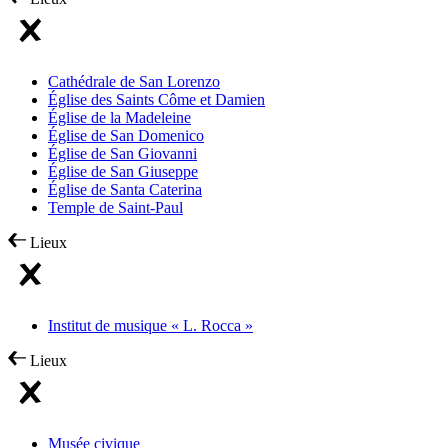
Cathédrale de San Lorenzo
Église des Saints Côme et Damien
Église de la Madeleine
Église de San Domenico
Église de San Giovanni
Église de San Giuseppe
Église de Santa Caterina
Temple de Saint-Paul
Lieux
Institut de musique « L. Rocca »
Lieux
Musée civique