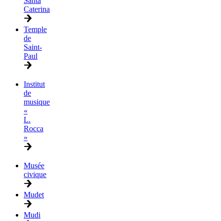
Santa
Caterina
Temple
de
Saint-
Paul
Institut
de
musique
«
L.
Rocca
»
Musée
civique
Mudet
Mudi