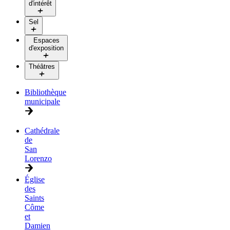
d'intérêt
Sel
Espaces
d'exposition
Théâtres
Bibliothèque
municipale
Cathédrale
de
San
Lorenzo
Église
des
Saints
Côme
et
Damien