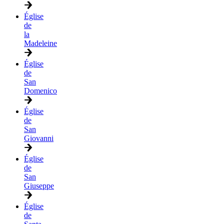
Église
de
la
Madeleine
Église
de
San
Domenico
Église
de
San
Giovanni
Église
de
San
Giuseppe
Église
de