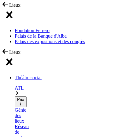
Lieux
Fondation Ferrero
Palais de la Banque d'Alba
Palais des expositions et des congrès
Lieux
Théâtre social
ATL
Prix
Génie
des
lieux
Réseau
de