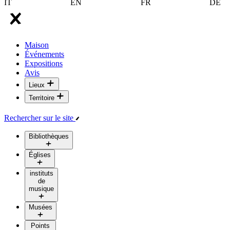
IT
EN
FR
DE
Maison
Événements
Expositions
Avis
Lieux
Territoire
Rechercher sur le site
Bibliothèques
Églises
instituts
de
musique
Musées
Points