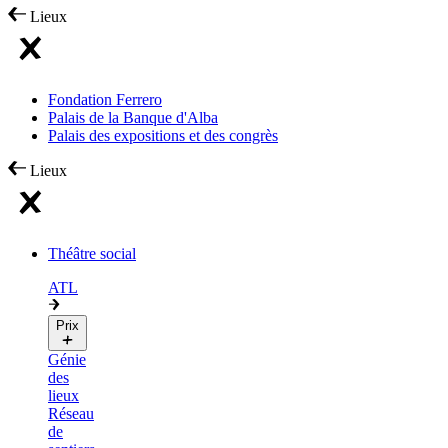
Lieux
Fondation Ferrero
Palais de la Banque d'Alba
Palais des expositions et des congrès
Lieux
Théâtre social
ATL
Prix
Génie
des
lieux
Réseau
de