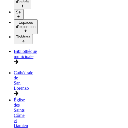
d'intérêt
Sel
Espaces
d'exposition
Théâtres
Bibliothèque
municipale
Cathédrale
de
San
Lorenzo
Église
des
Saints
Côme
et
Damien