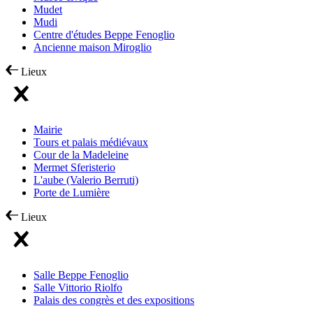
Mudet
Mudi
Centre d'études Beppe Fenoglio
Ancienne maison Miroglio
Lieux
Mairie
Tours et palais médiévaux
Cour de la Madeleine
Mermet Sferisterio
L'aube (Valerio Berruti)
Porte de Lumière
Lieux
Salle Beppe Fenoglio
Salle Vittorio Riolfo
Palais des congrès et des expositions