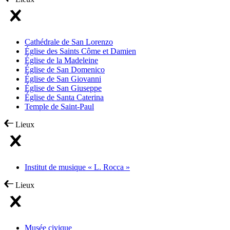
Cathédrale de San Lorenzo
Église des Saints Côme et Damien
Église de la Madeleine
Église de San Domenico
Église de San Giovanni
Église de San Giuseppe
Église de Santa Caterina
Temple de Saint-Paul
Lieux
Institut de musique « L. Rocca »
Lieux
Musée civique