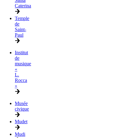
Santa
Caterina
Temple
de
Saint-
Paul
Institut
de
musique
«
L.
Rocca
»
Musée
civique
Mudet
Mudi