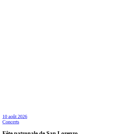
10 août 2026
Concerts
Fête patronale de San Lorenzo
Place du Risorgimento