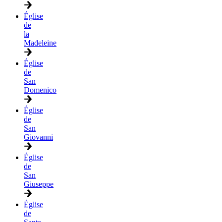
Église
de
la
Madeleine
Église
de
San
Domenico
Église
de
San
Giovanni
Église
de
San
Giuseppe
Église
de