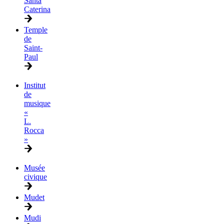
Santa
Caterina
Temple
de
Saint-
Paul
Institut
de
musique
«
L.
Rocca
»
Musée
civique
Mudet
Mudi