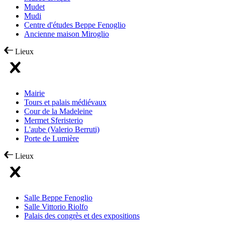
Mudet
Mudi
Centre d'études Beppe Fenoglio
Ancienne maison Miroglio
Lieux
Mairie
Tours et palais médiévaux
Cour de la Madeleine
Mermet Sferisterio
L'aube (Valerio Berruti)
Porte de Lumière
Lieux
Salle Beppe Fenoglio
Salle Vittorio Riolfo
Palais des congrès et des expositions