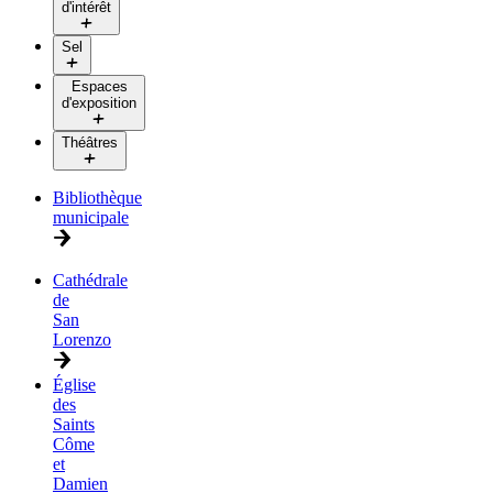
d'intérêt
Sel
Espaces
d'exposition
Théâtres
Bibliothèque
municipale
Cathédrale
de
San
Lorenzo
Église
des
Saints
Côme
et
Damien