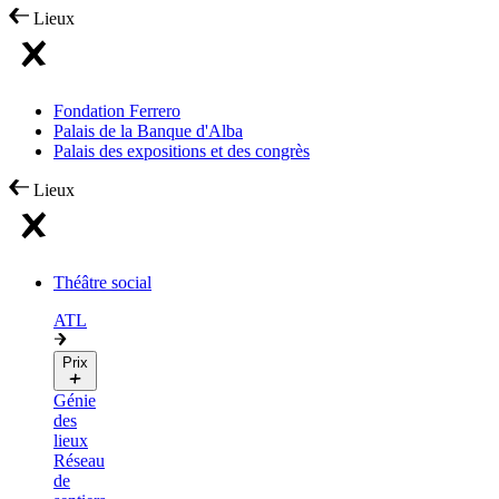
Lieux
Fondation Ferrero
Palais de la Banque d'Alba
Palais des expositions et des congrès
Lieux
Théâtre social
ATL
Prix
Génie
des
lieux
Réseau
de