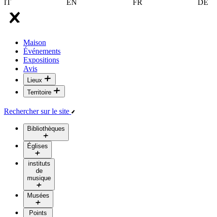
IT
EN
FR
DE
Maison
Événements
Expositions
Avis
Lieux
Territoire
Rechercher sur le site
Bibliothèques
Églises
instituts
de
musique
Musées
Points