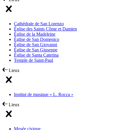
Cathédrale de San Lorenzo
Église des Saints Côme et Damien
Église de la Madeleine
Église de San Domenico
Église de San Giovanni
Église de San Giuseppe
Église de Santa Caterina
Temple de Saint-Paul
Lieux
Institut de musique « L. Rocca »
Lieux
Musée civique