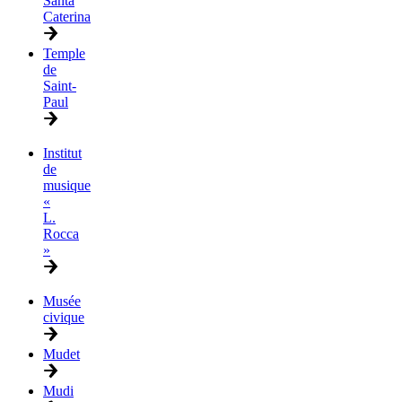
Santa
Caterina
Temple
de
Saint-
Paul
Institut
de
musique
«
L.
Rocca
»
Musée
civique
Mudet
Mudi