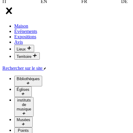
IT
EN
FR
DE
Maison
Événements
Expositions
Avis
Lieux
Territoire
Rechercher sur le site
Bibliothèques
Églises
instituts
de
musique
Musées
Points