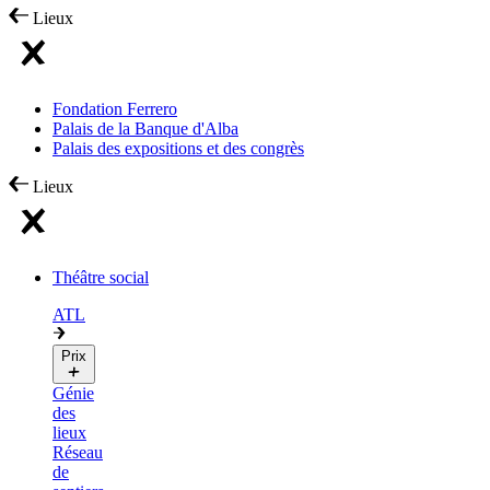
Lieux
Fondation Ferrero
Palais de la Banque d'Alba
Palais des expositions et des congrès
Lieux
Théâtre social
ATL
Prix
Génie
des
lieux
Réseau
de