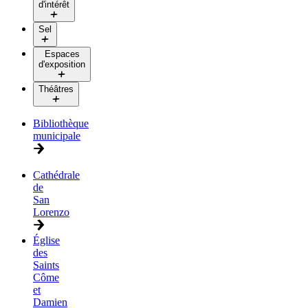
d'intérêt
Sel
Espaces
d'exposition
Théâtres
Bibliothèque
municipale
Cathédrale
de
San
Lorenzo
Église
des
Saints
Côme
et
Damien