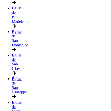
Église
de
la
Madeleine
Église
de
San
Domenico
Église
de
San
Giovanni
Église
de
San
Giuseppe
Église
de