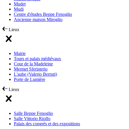
Mudet
Mudi
Centre d'études Beppe Fenoglio
Ancienne maison Miroglio
Lieux
Mairie
Tours et palais médiévaux
Cour de la Madeleine
Mermet Sferisterio
L'aube (Valerio Berruti)
Porte de Lumière
Lieux
Salle Beppe Fenoglio
Salle Vittorio Riolfo
Palais des congrès et des expositions