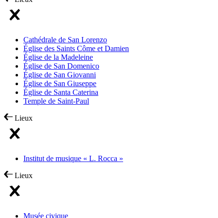
Cathédrale de San Lorenzo
Église des Saints Côme et Damien
Église de la Madeleine
Église de San Domenico
Église de San Giovanni
Église de San Giuseppe
Église de Santa Caterina
Temple de Saint-Paul
Lieux
Institut de musique « L. Rocca »
Lieux
Musée civique