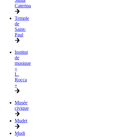
Santa
Caterina
Temple
de
Saint-
Paul
Institut
de
musique
«
L.
Rocca
»
Musée
civique
Mudet
Mudi