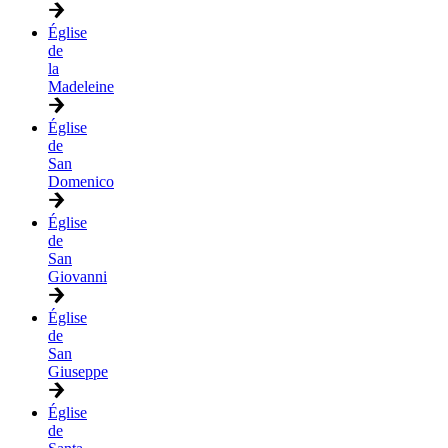
Église
de
la
Madeleine
Église
de
San
Domenico
Église
de
San
Giovanni
Église
de
San
Giuseppe
Église
de