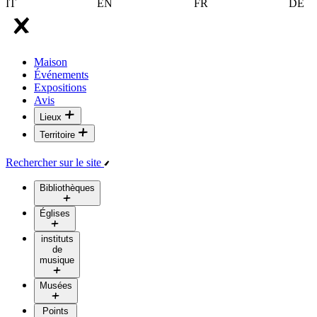
IT
EN
FR
DE
Maison
Événements
Expositions
Avis
Lieux
Territoire
Rechercher sur le site
Bibliothèques
Églises
instituts
de
musique
Musées
Points