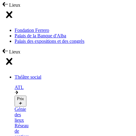
Lieux
Fondation Ferrero
Palais de la Banque d'Alba
Palais des expositions et des congrès
Lieux
Théâtre social
ATL
Prix
Génie
des
lieux
Réseau
de