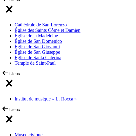
Cathédrale de San Lorenzo
Église des Saints Côme et Damien
Église de la Madeleine
Église de San Domenico
Église de San Giovanni
Église de San Giuseppe
Église de Santa Caterina
Temple de Saint-Paul
Lieux
Institut de musique « L. Rocca »
Lieux
Musée civique