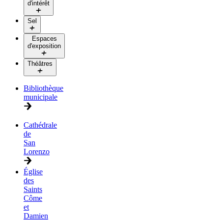
d'intérêt
Sel
Espaces
d'exposition
Théâtres
Bibliothèque
municipale
Cathédrale
de
San
Lorenzo
Église
des
Saints
Côme
et
Damien