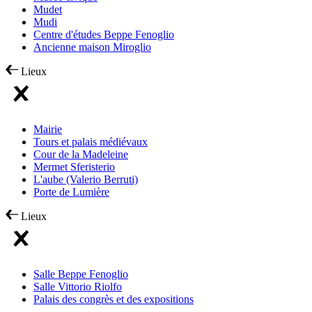
Mudet
Mudi
Centre d'études Beppe Fenoglio
Ancienne maison Miroglio
Lieux
Mairie
Tours et palais médiévaux
Cour de la Madeleine
Mermet Sferisterio
L'aube (Valerio Berruti)
Porte de Lumière
Lieux
Salle Beppe Fenoglio
Salle Vittorio Riolfo
Palais des congrès et des expositions