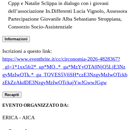
Cppp e Natalie Sclippa in dialogo con i giovani
dell’associazione In.Differenti Lucia Vignolo, Assessora
Partecipazione Giovanile Alba Sebastiano Stroppiana,
Consorzio Socio-Assistenziale
Informazioni
Iscrizioni a questo link:
https://www.eventbrite.it/cc/circonomia-2026-4828367?
_gl=1*1xx5fr2*_up*MQ..*_ga*MzYyOTA0NjQ5LjE3Nz
gyMzIwOTk.*_ga_TQVES5V6SH*czE3NzgyMzIwOTckb
zEkZzAkdDE3NzgyMzIwOTckajYwJGwwJGgw
Recapiti
EVENTO ORGANIZZATO DA:
ERICA - AICA