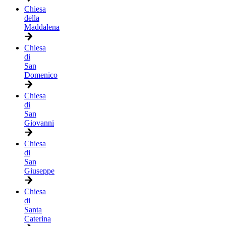
Chiesa
della
Maddalena
Chiesa
di
San
Domenico
Chiesa
di
San
Giovanni
Chiesa
di
San
Giuseppe
Chiesa
di
Santa
Caterina