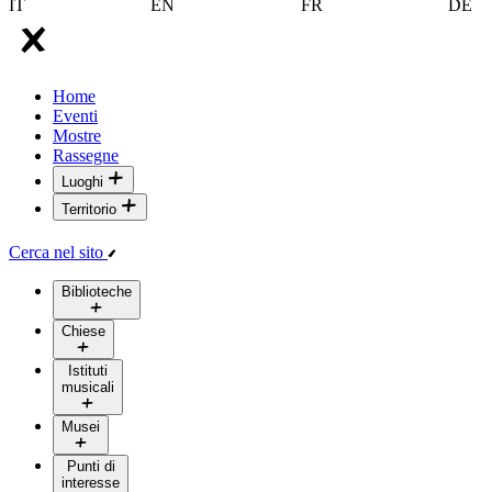
IT
EN
FR
DE
Home
Eventi
Mostre
Rassegne
Luoghi
Territorio
Cerca nel sito
Biblioteche
Chiese
Istituti
musicali
Musei
Punti di
interesse