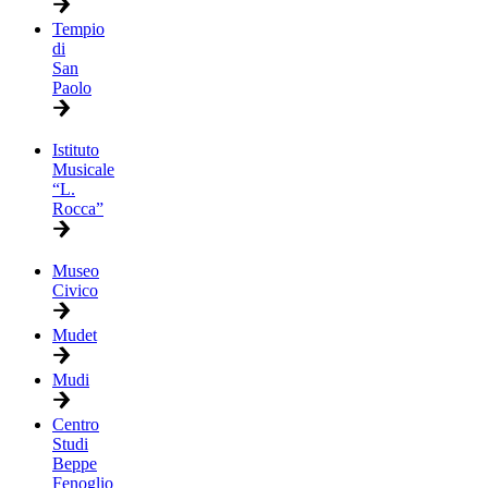
Tempio
di
San
Paolo
Istituto
Musicale
“L.
Rocca”
Museo
Civico
Mudet
Mudi
Centro
Studi
Beppe
Fenoglio