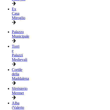
Ex
Casa
Miroglio
Palazzo
Municipale
Torri
e
Palazzi
Medievali
Cortile
della
Maddalena
Sferisterio
Mermet
Alba
(Valerio