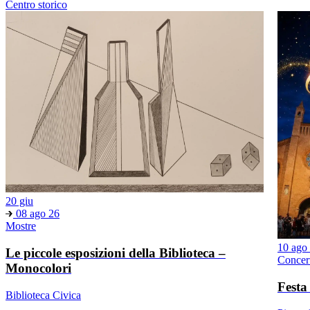
Centro storico
20 giu
08 ago 26
Mostre
10 ago
Le piccole esposizioni della Biblioteca –
Concer
Monocolori
Festa
Biblioteca Civica