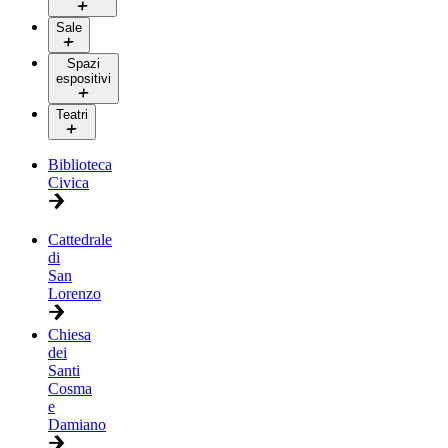
Sale
Spazi
espositivi
Teatri
Biblioteca
Civica
Cattedrale
di
San
Lorenzo
Chiesa
dei
Santi
Cosma
e
Damiano