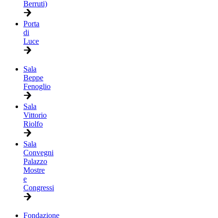
Berruti)
Porta
di
Luce
Sala
Beppe
Fenoglio
Sala
Vittorio
Riolfo
Sala
Convegni
Palazzo
Mostre
e
Congressi
Fondazione