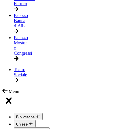
Ferrero
Palazzo
Banca
d’Alba
Palazzo
Mostre
e
Congressi
Teatro
Sociale
Menu
Biblioteche
Chiese