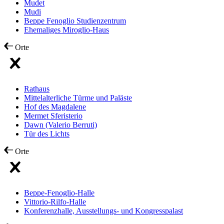
Mudet
Mudi
Beppe Fenoglio Studienzentrum
Ehemaliges Miroglio-Haus
Orte
Rathaus
Mittelalterliche Türme und Paläste
Hof des Magdalene
Mermet Sferisterio
Dawn (Valerio Berruti)
Tür des Lichts
Orte
Beppe-Fenoglio-Halle
Vittorio-Rilfo-Halle
Konferenzhalle, Ausstellungs- und Kongresspalast