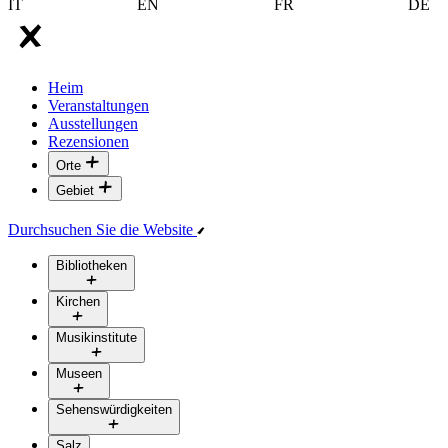
IT
EN
FR
DE
Heim
Veranstaltungen
Ausstellungen
Rezensionen
Orte
Gebiet
Durchsuchen Sie die Website
Bibliotheken
Kirchen
Musikinstitute
Museen
Sehenswürdigkeiten
Salz