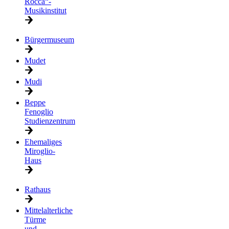
Rocca“-
Musikinstitut
Bürgermuseum
Mudet
Mudi
Beppe
Fenoglio
Studienzentrum
Ehemaliges
Miroglio-
Haus
Rathaus
Mittelalterliche
Türme
und