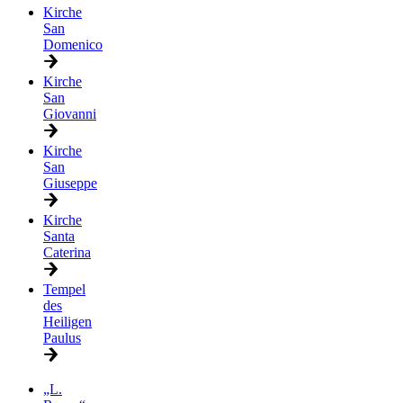
Kirche
San
Domenico
Kirche
San
Giovanni
Kirche
San
Giuseppe
Kirche
Santa
Caterina
Tempel
des
Heiligen
Paulus
„L.