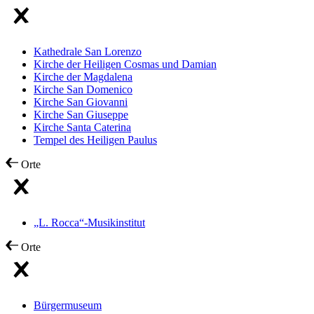
Kathedrale San Lorenzo
Kirche der Heiligen Cosmas und Damian
Kirche der Magdalena
Kirche San Domenico
Kirche San Giovanni
Kirche San Giuseppe
Kirche Santa Caterina
Tempel des Heiligen Paulus
Orte
„L. Rocca“-Musikinstitut
Orte
Bürgermuseum