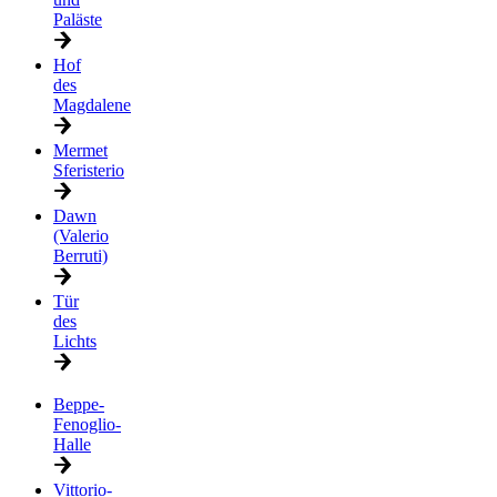
Paläste
Hof
des
Magdalene
Mermet
Sferisterio
Dawn
(Valerio
Berruti)
Tür
des
Lichts
Beppe-
Fenoglio-
Halle
Vittorio-