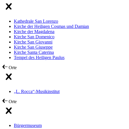
Kathedrale San Lorenzo
Kirche der Heiligen Cosmas und Damian
Kirche der Magdalena
Kirche San Domenico
Kirche San Giovanni
Kirche San Giuseppe
Kirche Santa Caterina
Tempel des Heiligen Paulus
Orte
„L. Rocca“-Musikinstitut
Orte
Bürgermuseum