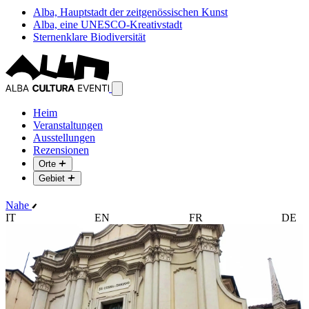
Alba, Hauptstadt der zeitgenössischen Kunst
Alba, eine UNESCO-Kreativstadt
Sternenklare Biodiversität
Heim
Veranstaltungen
Ausstellungen
Rezensionen
Orte
Gebiet
Nahe
IT
EN
FR
DE