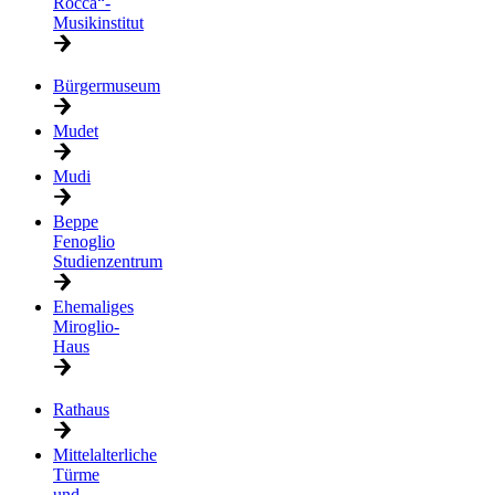
Rocca“-
Musikinstitut
Bürgermuseum
Mudet
Mudi
Beppe
Fenoglio
Studienzentrum
Ehemaliges
Miroglio-
Haus
Rathaus
Mittelalterliche
Türme
und