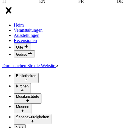
IT
EN
FR
DE
Heim
Veranstaltungen
Ausstellungen
Rezensionen
Orte
Gebiet
Durchsuchen Sie die Website
Bibliotheken
Kirchen
Musikinstitute
Museen
Sehenswürdigkeiten
Salz