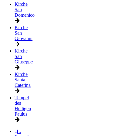
Kirche
San
Domenico
Kirche
San
Giovanni
Kirche
San
Giuseppe
Kirche
Santa
Caterina
Tempel
des
Heiligen
Paulus
„L.