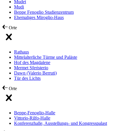
Mudet
Mudi
Beppe Fenoglio Studienzentrum
Ehemaliges Miroglio-Haus
Orte
Rathaus
Mittelalterliche Türme und Paläste
Hof des Magdalene
Mermet Sferisterio
Dawn (Valerio Berruti)
Tür des Lichts
Orte
Beppe-Fenoglio-Halle
Vittorio-Rilfo-Halle
Konferenzhalle, Ausstellungs- und Kongresspalast