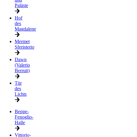
Paläste
Hof
des
Magdalene
Mermet
Sferisterio
Dawn
(Valerio
Berruti)
Tür
des
Lichts
Beppe-
Fenoglio-
Halle
Vittorio-