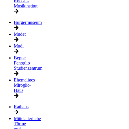
Rocca“-
Musikinstitut
Bürgermuseum
Mudet
Mudi
Beppe
Fenoglio
Studienzentrum
Ehemaliges
Miroglio-
Haus
Rathaus
Mittelalterliche
Türme
und