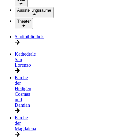
Ausstellungsräume
Theater
Stadtbibliothek
Kathedrale
San
Lorenzo
Kirche
der
Heiligen
Cosmas
und
Damian
Kirche
der
Magdalena