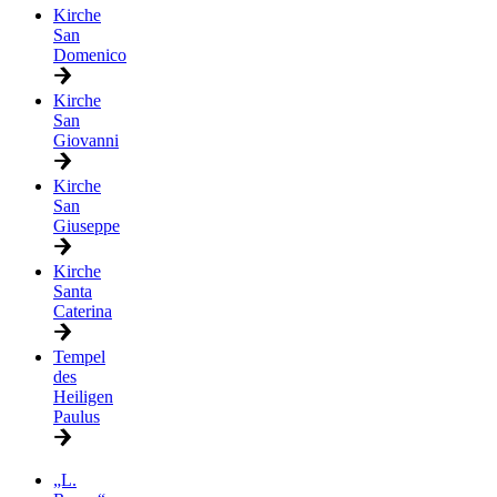
Kirche
San
Domenico
Kirche
San
Giovanni
Kirche
San
Giuseppe
Kirche
Santa
Caterina
Tempel
des
Heiligen
Paulus
„L.