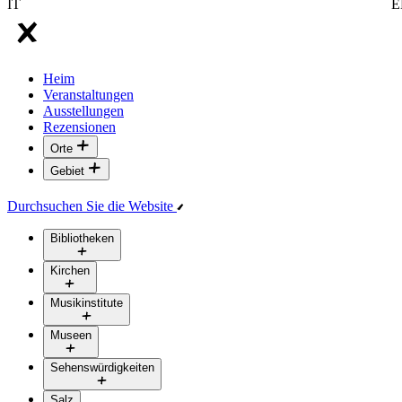
IT
E
Heim
Veranstaltungen
Ausstellungen
Rezensionen
Orte
Gebiet
Durchsuchen Sie die Website
Bibliotheken
Kirchen
Musikinstitute
Museen
Sehenswürdigkeiten
Salz