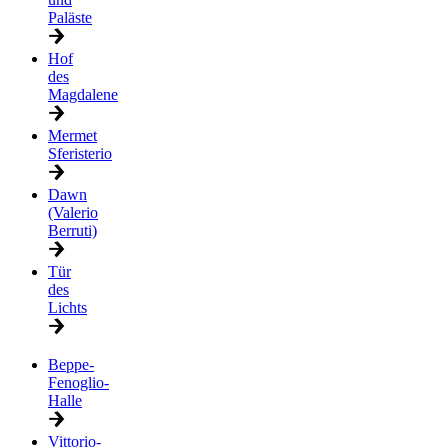
Paläste
Hof
des
Magdalene
Mermet
Sferisterio
Dawn
(Valerio
Berruti)
Tür
des
Lichts
Beppe-
Fenoglio-
Halle
Vittorio-