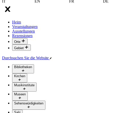
IT
EN
FR
DE
Heim
Veranstaltungen
Ausstellungen
Rezensionen
Orte
Gebiet
Durchsuchen Sie die Website
Bibliotheken
Kirchen
Musikinstitute
Museen
Sehenswürdigkeiten
Salz