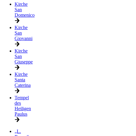
Kirche
San
Domenico
Kirche
San
Giovanni
Kirche
San
Giuseppe
Kirche
Santa
Caterina
Tempel
des
Heiligen
Paulus
„L.