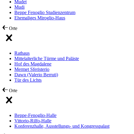
Mudet
Mudi
Beppe Fenoglio Studienzentrum
Ehemaliges Miroglio-Haus
Orte
Rathaus
Mittelalterliche Türme und Paläste
Hof des Magdalene
Mermet Sferisterio
Dawn (Valerio Berruti)
Tür des Lichts
Orte
Beppe-Fenoglio-Halle
Vittorio-Rilfo-Halle
Konferenzhalle, Ausstellungs- und Kongresspalast