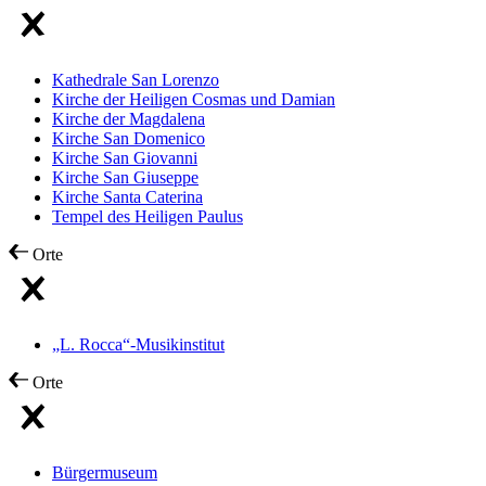
Kathedrale San Lorenzo
Kirche der Heiligen Cosmas und Damian
Kirche der Magdalena
Kirche San Domenico
Kirche San Giovanni
Kirche San Giuseppe
Kirche Santa Caterina
Tempel des Heiligen Paulus
Orte
„L. Rocca“-Musikinstitut
Orte
Bürgermuseum