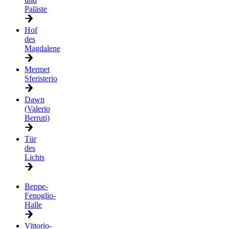
Paläste
Hof
des
Magdalene
Mermet
Sferisterio
Dawn
(Valerio
Berruti)
Tür
des
Lichts
Beppe-
Fenoglio-
Halle
Vittorio-