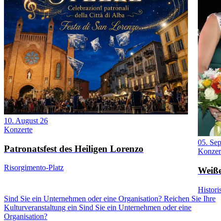
10. August 26
Konzerte
05. Se
Patronatsfest des Heiligen Lorenzo
Konzer
Risorgimento-Platz
Weiße
Histor
Sind Sie ein Unternehmen oder eine Organisation? Reichen Sie Ihre
Kulturveranstaltung ein
Sind Sie ein Unternehmen oder eine
Organisation?