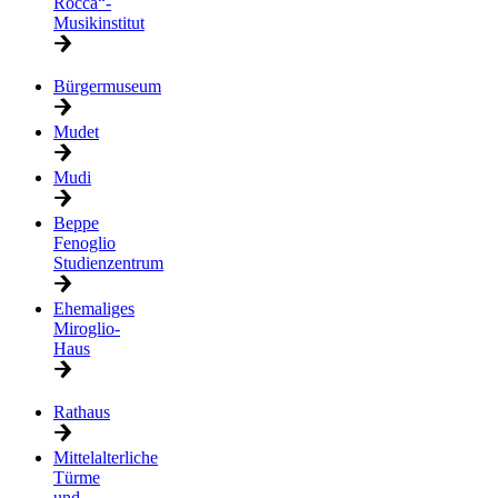
Rocca“-
Musikinstitut
Bürgermuseum
Mudet
Mudi
Beppe
Fenoglio
Studienzentrum
Ehemaliges
Miroglio-
Haus
Rathaus
Mittelalterliche
Türme
und