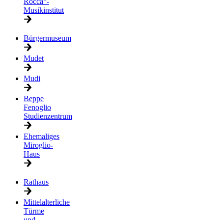
Rocca“-
Musikinstitut
Bürgermuseum
Mudet
Mudi
Beppe
Fenoglio
Studienzentrum
Ehemaliges
Miroglio-
Haus
Rathaus
Mittelalterliche
Türme
und