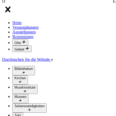
IT
E
Heim
Veranstaltungen
Ausstellungen
Rezensionen
Orte
Gebiet
Durchsuchen Sie die Website
Bibliotheken
Kirchen
Musikinstitute
Museen
Sehenswürdigkeiten
Salz