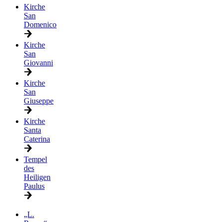
Kirche
San
Domenico
Kirche
San
Giovanni
Kirche
San
Giuseppe
Kirche
Santa
Caterina
Tempel
des
Heiligen
Paulus
„L.