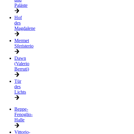
Paläste
Hof
des
Magdalene
Mermet
Sferisterio
Dawn
(Valerio
Berruti)
Tür
des
Lichts
Beppe-
Fenoglio-
Halle
Vittorio-