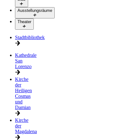
Ausstellungsräume
Theater
Stadtbibliothek
Kathedrale
San
Lorenzo
Kirche
der
Heiligen
Cosmas
und
Damian
Kirche
der
Magdalena