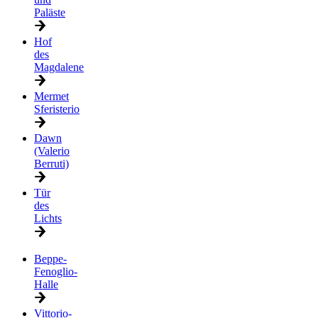
Paläste
Hof
des
Magdalene
Mermet
Sferisterio
Dawn
(Valerio
Berruti)
Tür
des
Lichts
Beppe-
Fenoglio-
Halle
Vittorio-