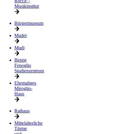
Rocca“-
Musikinstitut
Bürgermuseum
Mudet
Mudi
Beppe
Fenoglio
Studienzentrum
Ehemaliges
Miroglio-
Haus
Rathaus
Mittelalterliche
Türme
und