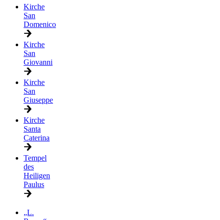
Kirche
San
Domenico
Kirche
San
Giovanni
Kirche
San
Giuseppe
Kirche
Santa
Caterina
Tempel
des
Heiligen
Paulus
„L.