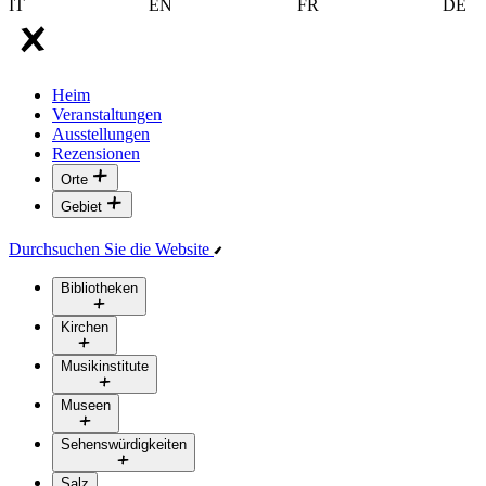
IT
EN
FR
DE
Heim
Veranstaltungen
Ausstellungen
Rezensionen
Orte
Gebiet
Durchsuchen Sie die Website
Bibliotheken
Kirchen
Musikinstitute
Museen
Sehenswürdigkeiten
Salz