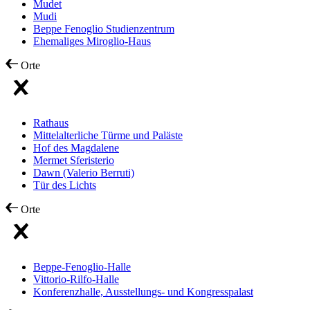
Mudet
Mudi
Beppe Fenoglio Studienzentrum
Ehemaliges Miroglio-Haus
Orte
Rathaus
Mittelalterliche Türme und Paläste
Hof des Magdalene
Mermet Sferisterio
Dawn (Valerio Berruti)
Tür des Lichts
Orte
Beppe-Fenoglio-Halle
Vittorio-Rilfo-Halle
Konferenzhalle, Ausstellungs- und Kongresspalast