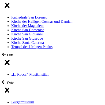
Kathedrale San Lorenzo
Kirche der Heiligen Cosmas und Damian
Kirche der Magdalena
Kirche San Domenico
Kirche San Giovanni
Kirche San Giuseppe
Kirche Santa Caterina
Tempel des Heiligen Paulus
Orte
„L. Rocca“-Musikinstitut
Orte
Bürgermuseum