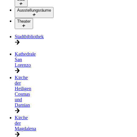
Ausstellungsräume
Theater
Stadtbibliothek
Kathedrale
San
Lorenzo
Kirche
der
Heiligen
Cosmas
und
Damian
Kirche
der
Magdalena