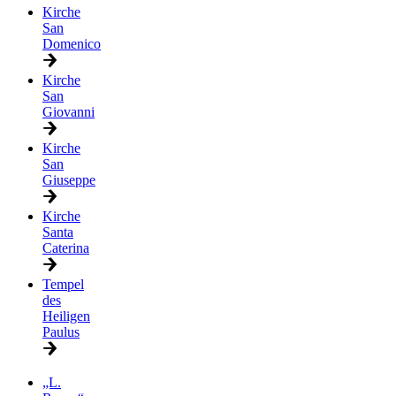
Kirche
San
Domenico
Kirche
San
Giovanni
Kirche
San
Giuseppe
Kirche
Santa
Caterina
Tempel
des
Heiligen
Paulus
„L.