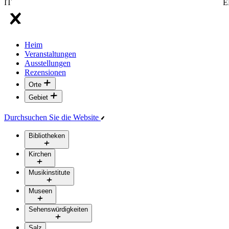
IT
E
Heim
Veranstaltungen
Ausstellungen
Rezensionen
Orte
Gebiet
Durchsuchen Sie die Website
Bibliotheken
Kirchen
Musikinstitute
Museen
Sehenswürdigkeiten
Salz