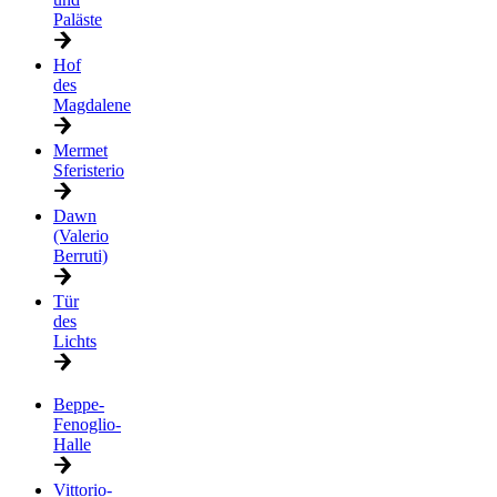
Paläste
Hof
des
Magdalene
Mermet
Sferisterio
Dawn
(Valerio
Berruti)
Tür
des
Lichts
Beppe-
Fenoglio-
Halle
Vittorio-