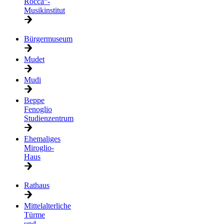
Rocca“-
Musikinstitut
Bürgermuseum
Mudet
Mudi
Beppe
Fenoglio
Studienzentrum
Ehemaliges
Miroglio-
Haus
Rathaus
Mittelalterliche
Türme
und