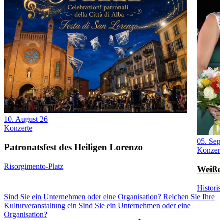
10. August 26
Konzerte
05. Se
Patronatsfest des Heiligen Lorenzo
Konzer
Risorgimento-Platz
Weiße
Histor
Sind Sie ein Unternehmen oder eine Organisation? Reichen Sie Ihre
Kulturveranstaltung ein
Sind Sie ein Unternehmen oder eine
Organisation?