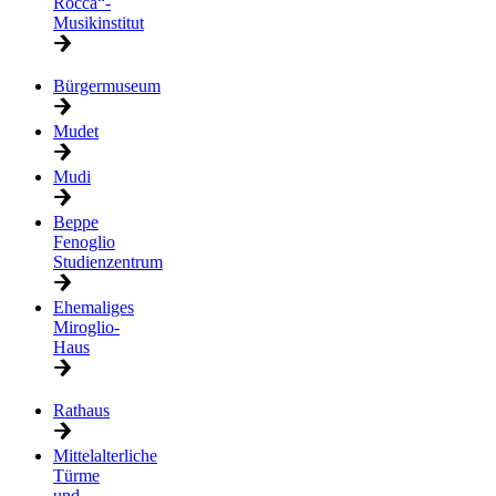
Rocca“-
Musikinstitut
Bürgermuseum
Mudet
Mudi
Beppe
Fenoglio
Studienzentrum
Ehemaliges
Miroglio-
Haus
Rathaus
Mittelalterliche
Türme
und