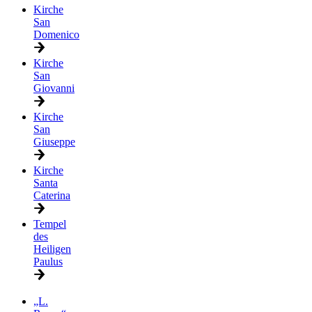
Kirche
San
Domenico
Kirche
San
Giovanni
Kirche
San
Giuseppe
Kirche
Santa
Caterina
Tempel
des
Heiligen
Paulus
„L.