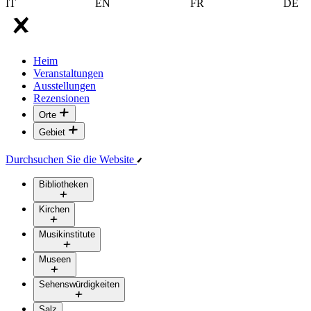
IT
EN
FR
DE
Heim
Veranstaltungen
Ausstellungen
Rezensionen
Orte
Gebiet
Durchsuchen Sie die Website
Bibliotheken
Kirchen
Musikinstitute
Museen
Sehenswürdigkeiten
Salz