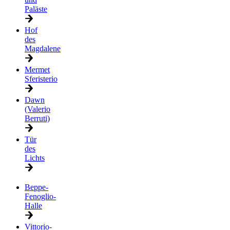
Paläste
Hof
des
Magdalene
Mermet
Sferisterio
Dawn
(Valerio
Berruti)
Tür
des
Lichts
Beppe-
Fenoglio-
Halle
Vittorio-