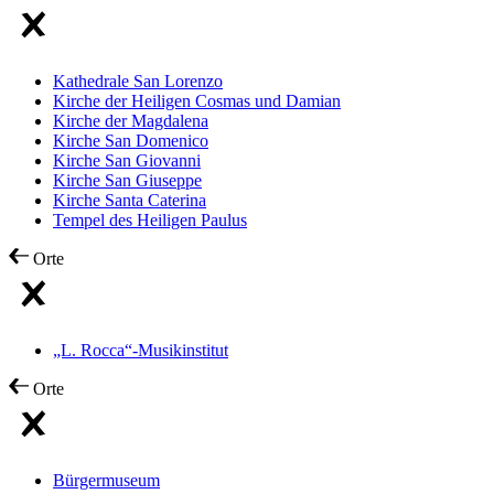
Kathedrale San Lorenzo
Kirche der Heiligen Cosmas und Damian
Kirche der Magdalena
Kirche San Domenico
Kirche San Giovanni
Kirche San Giuseppe
Kirche Santa Caterina
Tempel des Heiligen Paulus
Orte
„L. Rocca“-Musikinstitut
Orte
Bürgermuseum