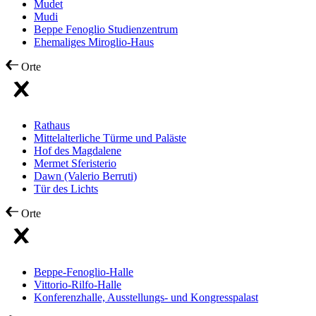
Mudet
Mudi
Beppe Fenoglio Studienzentrum
Ehemaliges Miroglio-Haus
Orte
Rathaus
Mittelalterliche Türme und Paläste
Hof des Magdalene
Mermet Sferisterio
Dawn (Valerio Berruti)
Tür des Lichts
Orte
Beppe-Fenoglio-Halle
Vittorio-Rilfo-Halle
Konferenzhalle, Ausstellungs- und Kongresspalast