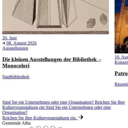
20. Juni
08. August 2026
Ausstellungen
10. Au
Die kleinen Ausstellungen der Bibliothek –
Konzer
Monocolori
Patro
Stadtbibliothek
Risorg
Sind Sie ein Unternehmen oder eine Organisation? Reichen Sie Ihre
Kulturveranstaltung ein
Sind Sie ein Unternehmen oder eine
Organisation?
Reichen Sie Ihre Kulturveranstaltung ein.
Gemeinde Alba