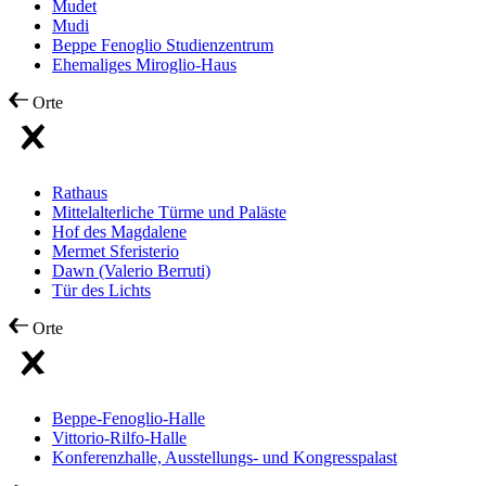
Mudet
Mudi
Beppe Fenoglio Studienzentrum
Ehemaliges Miroglio-Haus
Orte
Rathaus
Mittelalterliche Türme und Paläste
Hof des Magdalene
Mermet Sferisterio
Dawn (Valerio Berruti)
Tür des Lichts
Orte
Beppe-Fenoglio-Halle
Vittorio-Rilfo-Halle
Konferenzhalle, Ausstellungs- und Kongresspalast