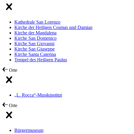
Kathedrale San Lorenzo
Kirche der Heiligen Cosmas und Damian
Kirche der Magdalena
Kirche San Domenico
Kirche San Giovanni
Kirche San Giuseppe
Kirche Santa Caterina
Tempel des Heiligen Paulus
Orte
„L. Rocca“-Musikinstitut
Orte
Bürgermuseum