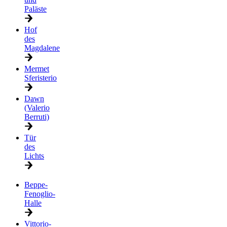
Paläste
Hof
des
Magdalene
Mermet
Sferisterio
Dawn
(Valerio
Berruti)
Tür
des
Lichts
Beppe-
Fenoglio-
Halle
Vittorio-