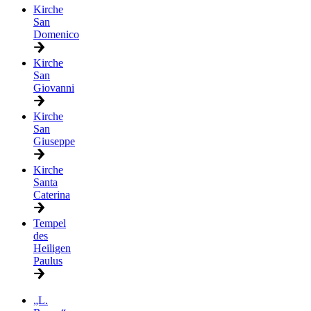
Kirche
San
Domenico
Kirche
San
Giovanni
Kirche
San
Giuseppe
Kirche
Santa
Caterina
Tempel
des
Heiligen
Paulus
„L.