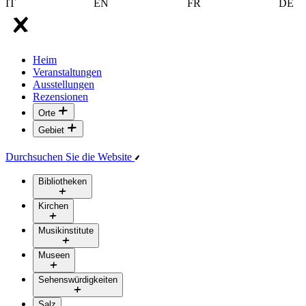
IT
EN
FR
DE
Heim
Veranstaltungen
Ausstellungen
Rezensionen
Orte
Gebiet
Durchsuchen Sie die Website
Bibliotheken
Kirchen
Musikinstitute
Museen
Sehenswürdigkeiten
Salz