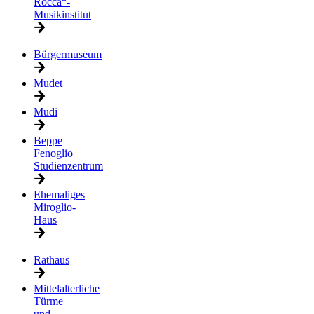
Rocca“-
Musikinstitut
Bürgermuseum
Mudet
Mudi
Beppe
Fenoglio
Studienzentrum
Ehemaliges
Miroglio-
Haus
Rathaus
Mittelalterliche
Türme
und