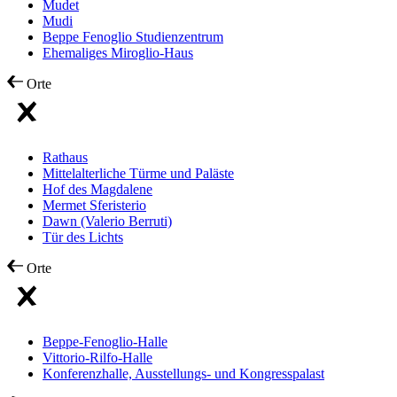
Mudet
Mudi
Beppe Fenoglio Studienzentrum
Ehemaliges Miroglio-Haus
Orte
Rathaus
Mittelalterliche Türme und Paläste
Hof des Magdalene
Mermet Sferisterio
Dawn (Valerio Berruti)
Tür des Lichts
Orte
Beppe-Fenoglio-Halle
Vittorio-Rilfo-Halle
Konferenzhalle, Ausstellungs- und Kongresspalast