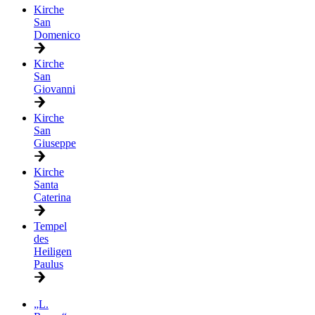
Kirche
San
Domenico
Kirche
San
Giovanni
Kirche
San
Giuseppe
Kirche
Santa
Caterina
Tempel
des
Heiligen
Paulus
„L.