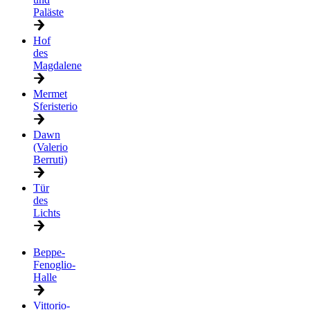
Paläste
Hof
des
Magdalene
Mermet
Sferisterio
Dawn
(Valerio
Berruti)
Tür
des
Lichts
Beppe-
Fenoglio-
Halle
Vittorio-