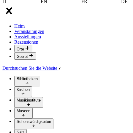
IT
EN
FR
DE
Heim
Veranstaltungen
Ausstellungen
Rezensionen
Orte
Gebiet
Durchsuchen Sie die Website
Bibliotheken
Kirchen
Musikinstitute
Museen
Sehenswürdigkeiten
Salz