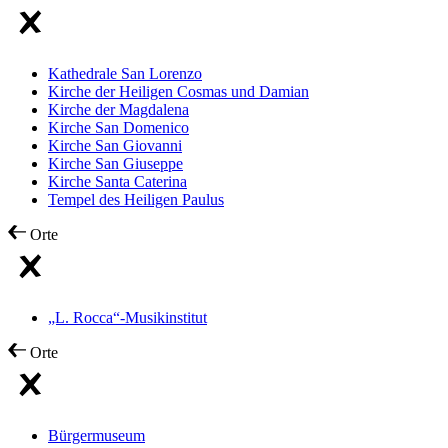
Kathedrale San Lorenzo
Kirche der Heiligen Cosmas und Damian
Kirche der Magdalena
Kirche San Domenico
Kirche San Giovanni
Kirche San Giuseppe
Kirche Santa Caterina
Tempel des Heiligen Paulus
Orte
„L. Rocca“-Musikinstitut
Orte
Bürgermuseum