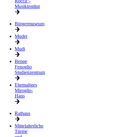
Rocca“-
Musikinstitut
Bürgermuseum
Mudet
Mudi
Beppe
Fenoglio
Studienzentrum
Ehemaliges
Miroglio-
Haus
Rathaus
Mittelalterliche
Türme
und