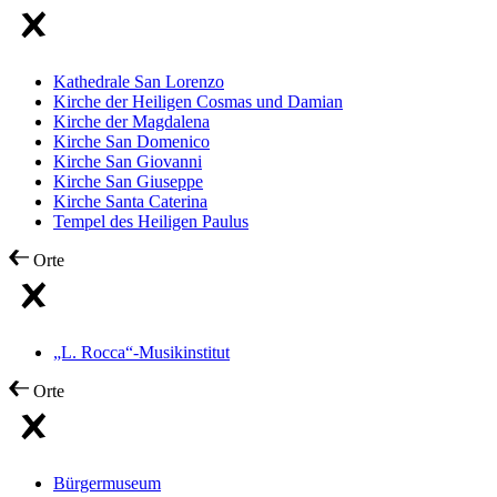
Kathedrale San Lorenzo
Kirche der Heiligen Cosmas und Damian
Kirche der Magdalena
Kirche San Domenico
Kirche San Giovanni
Kirche San Giuseppe
Kirche Santa Caterina
Tempel des Heiligen Paulus
Orte
„L. Rocca“-Musikinstitut
Orte
Bürgermuseum