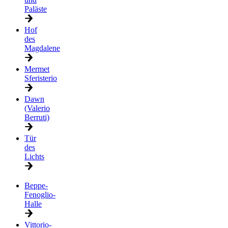
Paläste
Hof
des
Magdalene
Mermet
Sferisterio
Dawn
(Valerio
Berruti)
Tür
des
Lichts
Beppe-
Fenoglio-
Halle
Vittorio-