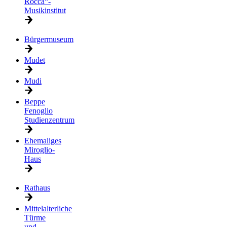
Rocca“-
Musikinstitut
Bürgermuseum
Mudet
Mudi
Beppe
Fenoglio
Studienzentrum
Ehemaliges
Miroglio-
Haus
Rathaus
Mittelalterliche
Türme
und