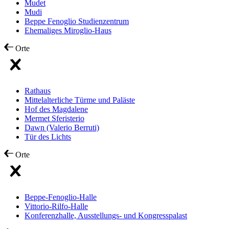
Mudet
Mudi
Beppe Fenoglio Studienzentrum
Ehemaliges Miroglio-Haus
Orte
Rathaus
Mittelalterliche Türme und Paläste
Hof des Magdalene
Mermet Sferisterio
Dawn (Valerio Berruti)
Tür des Lichts
Orte
Beppe-Fenoglio-Halle
Vittorio-Rilfo-Halle
Konferenzhalle, Ausstellungs- und Kongresspalast