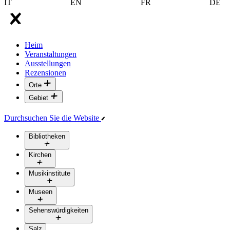
IT
EN
FR
DE
Heim
Veranstaltungen
Ausstellungen
Rezensionen
Orte
Gebiet
Durchsuchen Sie die Website
Bibliotheken
Kirchen
Musikinstitute
Museen
Sehenswürdigkeiten
Salz