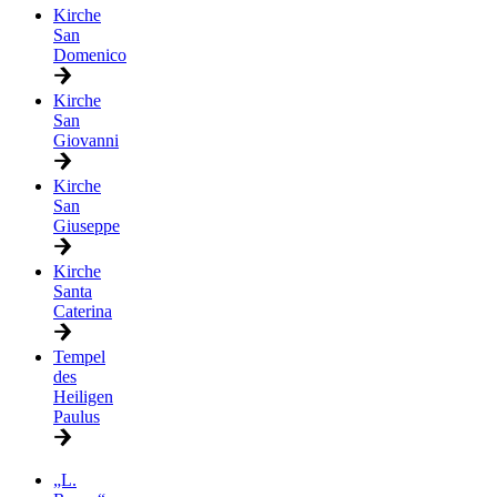
Kirche
San
Domenico
Kirche
San
Giovanni
Kirche
San
Giuseppe
Kirche
Santa
Caterina
Tempel
des
Heiligen
Paulus
„L.