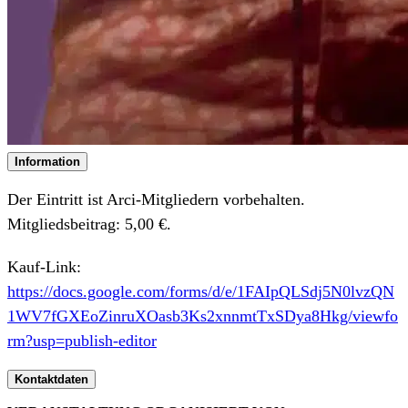
Information
Der Eintritt ist Arci-Mitgliedern vorbehalten.
Mitgliedsbeitrag: 5,00 €.
Kauf-Link:
https://docs.google.com/forms/d/e/1FAIpQLSdj5N0lvzQN
1WV7fGXEoZinruXOasb3Ks2xnnmtTxSDya8Hkg/viewfo
rm?usp=publish-editor
Kontaktdaten