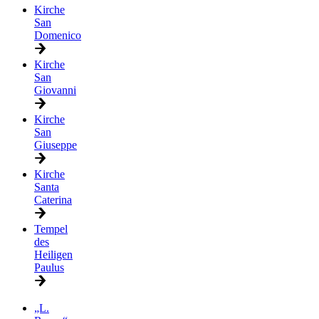
Kirche
San
Domenico
Kirche
San
Giovanni
Kirche
San
Giuseppe
Kirche
Santa
Caterina
Tempel
des
Heiligen
Paulus
„L.