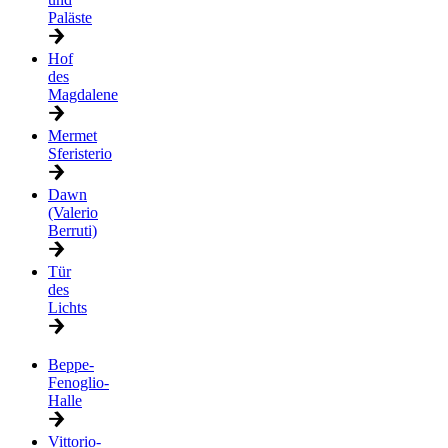
Paläste
Hof
des
Magdalene
Mermet
Sferisterio
Dawn
(Valerio
Berruti)
Tür
des
Lichts
Beppe-
Fenoglio-
Halle
Vittorio-