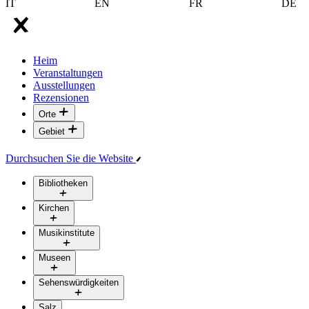
IT
EN
FR
DE
Heim
Veranstaltungen
Ausstellungen
Rezensionen
Orte
Gebiet
Durchsuchen Sie die Website
Bibliotheken
Kirchen
Musikinstitute
Museen
Sehenswürdigkeiten
Salz