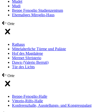
Mudet
Mudi
Beppe Fenoglio Studienzentrum
Ehemaliges Miroglio-Haus
Orte
Rathaus
Mittelalterliche Türme und Paläste
Hof des Magdalene
Mermet Sferisterio
Dawn (Valerio Berruti)
Tür des Lichts
Orte
Beppe-Fenoglio-Halle
Vittorio-Rilfo-Halle
Konferenzhalle, Ausstellungs- und Kongresspalast