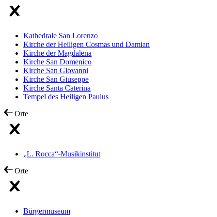
Kathedrale San Lorenzo
Kirche der Heiligen Cosmas und Damian
Kirche der Magdalena
Kirche San Domenico
Kirche San Giovanni
Kirche San Giuseppe
Kirche Santa Caterina
Tempel des Heiligen Paulus
Orte
„L. Rocca“-Musikinstitut
Orte
Bürgermuseum