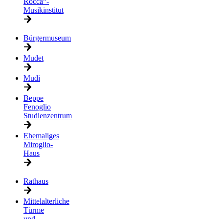
Rocca“-
Musikinstitut
Bürgermuseum
Mudet
Mudi
Beppe
Fenoglio
Studienzentrum
Ehemaliges
Miroglio-
Haus
Rathaus
Mittelalterliche
Türme
und