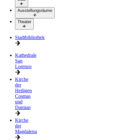
Ausstellungsräume
Theater
Stadtbibliothek
Kathedrale
San
Lorenzo
Kirche
der
Heiligen
Cosmas
und
Damian
Kirche
der
Magdalena