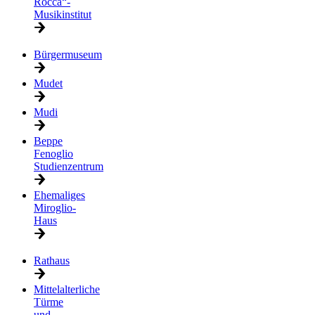
Rocca“-
Musikinstitut
Bürgermuseum
Mudet
Mudi
Beppe
Fenoglio
Studienzentrum
Ehemaliges
Miroglio-
Haus
Rathaus
Mittelalterliche
Türme
und