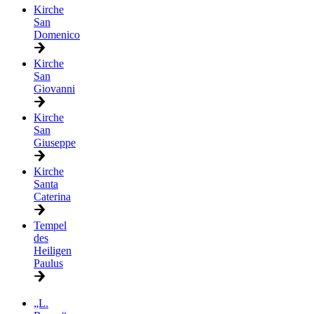
Kirche
San
Domenico
Kirche
San
Giovanni
Kirche
San
Giuseppe
Kirche
Santa
Caterina
Tempel
des
Heiligen
Paulus
„L.