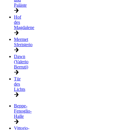
Paläste
Hof
des
Magdalene
Mermet
Sferisterio
Dawn
(Valerio
Berruti)
Tür
des
Lichts
Beppe-
Fenoglio-
Halle
Vittorio-