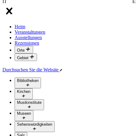
IT
E
Heim
Veranstaltungen
Ausstellungen
Rezensionen
Orte
Gebiet
Durchsuchen Sie die Website
Bibliotheken
Kirchen
Musikinstitute
Museen
Sehenswürdigkeiten
Salz