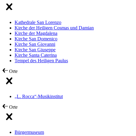
Kathedrale San Lorenzo
Kirche der Heiligen Cosmas und Damian
Kirche der Magdalena
Kirche San Domenico
Kirche San Giovanni
Kirche San Giuseppe
Kirche Santa Caterina
Tempel des Heiligen Paulus
Orte
„L. Rocca“-Musikinstitut
Orte
Bürgermuseum