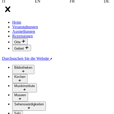
IT
EN
FR
DE
Heim
Veranstaltungen
Ausstellungen
Rezensionen
Orte
Gebiet
Durchsuchen Sie die Website
Bibliotheken
Kirchen
Musikinstitute
Museen
Sehenswürdigkeiten
Salz