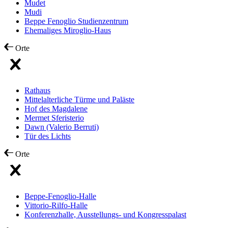
Mudet
Mudi
Beppe Fenoglio Studienzentrum
Ehemaliges Miroglio-Haus
Orte
Rathaus
Mittelalterliche Türme und Paläste
Hof des Magdalene
Mermet Sferisterio
Dawn (Valerio Berruti)
Tür des Lichts
Orte
Beppe-Fenoglio-Halle
Vittorio-Rilfo-Halle
Konferenzhalle, Ausstellungs- und Kongresspalast