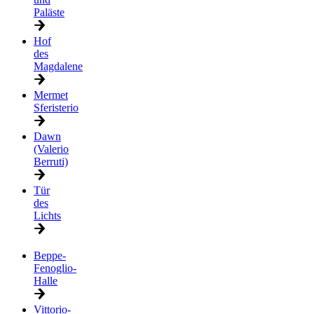
Paläste
Hof
des
Magdalene
Mermet
Sferisterio
Dawn
(Valerio
Berruti)
Tür
des
Lichts
Beppe-
Fenoglio-
Halle
Vittorio-