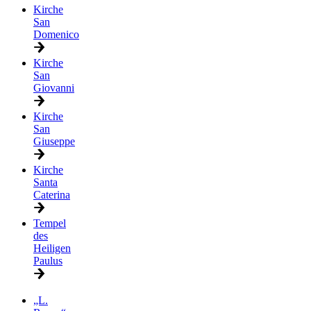
Kirche
San
Domenico
Kirche
San
Giovanni
Kirche
San
Giuseppe
Kirche
Santa
Caterina
Tempel
des
Heiligen
Paulus
„L.