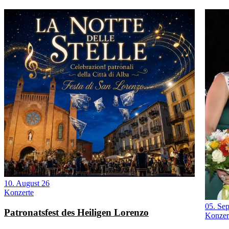
10. August 26
Konzerte
05. Se
Patronatsfest des Heiligen Lorenzo
Konzer