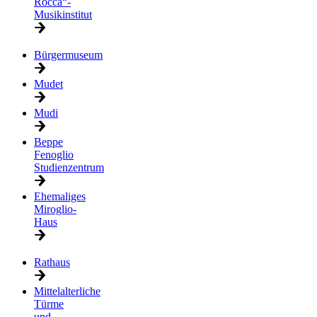
Rocca“-
Musikinstitut
Bürgermuseum
Mudet
Mudi
Beppe
Fenoglio
Studienzentrum
Ehemaliges
Miroglio-
Haus
Rathaus
Mittelalterliche
Türme
und