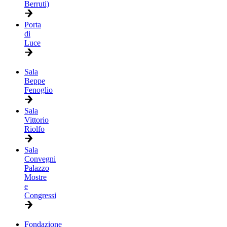
Berruti)
Porta
di
Luce
Sala
Beppe
Fenoglio
Sala
Vittorio
Riolfo
Sala
Convegni
Palazzo
Mostre
e
Congressi
Fondazione