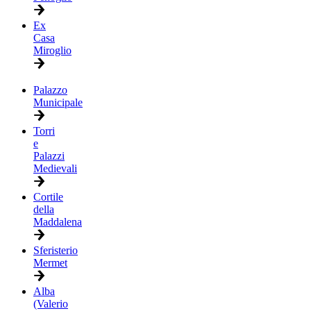
Ex
Casa
Miroglio
Palazzo
Municipale
Torri
e
Palazzi
Medievali
Cortile
della
Maddalena
Sferisterio
Mermet
Alba
(Valerio