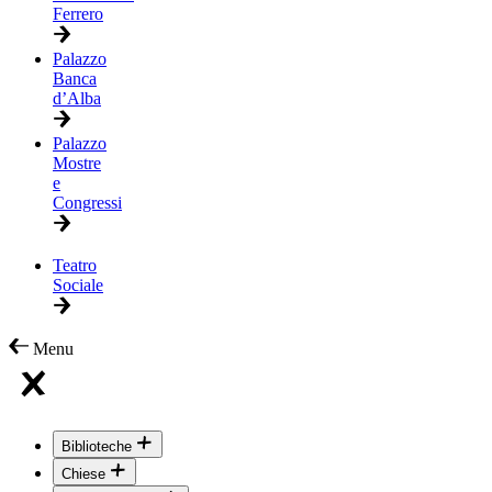
Ferrero
Palazzo
Banca
d’Alba
Palazzo
Mostre
e
Congressi
Teatro
Sociale
Menu
Biblioteche
Chiese