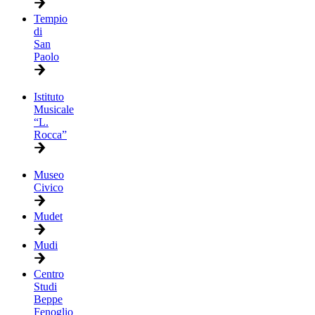
Tempio
di
San
Paolo
Istituto
Musicale
“L.
Rocca”
Museo
Civico
Mudet
Mudi
Centro
Studi
Beppe
Fenoglio