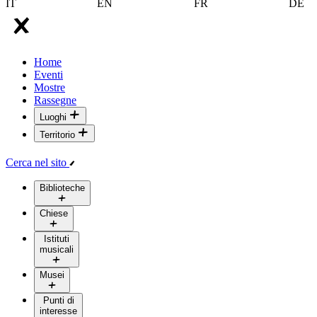
IT
EN
FR
DE
Home
Eventi
Mostre
Rassegne
Luoghi
Territorio
Cerca nel sito
Biblioteche
Chiese
Istituti
musicali
Musei
Punti di
interesse