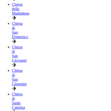
Chiesa
della
Maddalena
Chiesa
di
San
Domenico
Chiesa
di
San
Giovanni
Chiesa
di
San
Giuseppe
Chiesa
di
Santa
Caterina