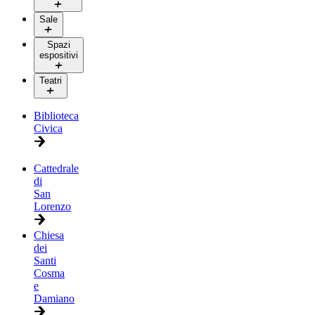
Sale
Spazi
espositivi
Teatri
Biblioteca
Civica
Cattedrale
di
San
Lorenzo
Chiesa
dei
Santi
Cosma
e
Damiano