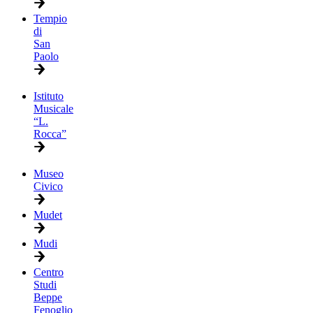
Tempio
di
San
Paolo
Istituto
Musicale
“L.
Rocca”
Museo
Civico
Mudet
Mudi
Centro
Studi
Beppe
Fenoglio