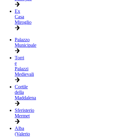
Ex
Casa
Miroglio
Palazzo
Municipale
Torri
e
Palazzi
Medievali
Cortile
della
Maddalena
Sferisterio
Mermet
Alba
(Valerio