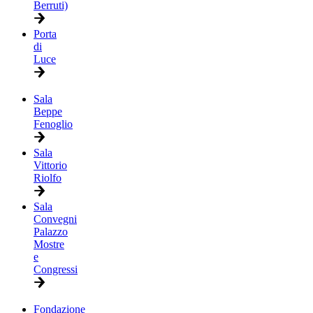
Berruti)
Porta
di
Luce
Sala
Beppe
Fenoglio
Sala
Vittorio
Riolfo
Sala
Convegni
Palazzo
Mostre
e
Congressi
Fondazione