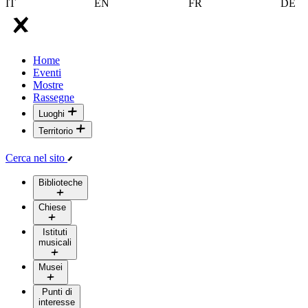
IT
EN
FR
DE
Home
Eventi
Mostre
Rassegne
Luoghi
Territorio
Cerca nel sito
Biblioteche
Chiese
Istituti
musicali
Musei
Punti di
interesse