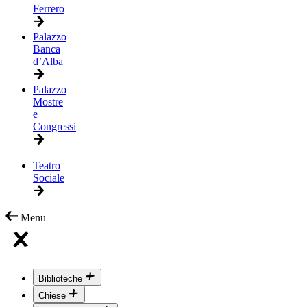
Ferrero
Palazzo
Banca
d’Alba
Palazzo
Mostre
e
Congressi
Teatro
Sociale
Menu
Biblioteche
Chiese