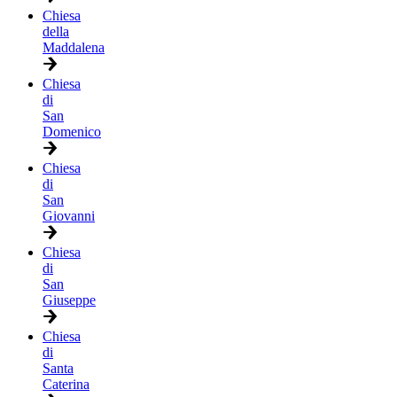
Chiesa
della
Maddalena
Chiesa
di
San
Domenico
Chiesa
di
San
Giovanni
Chiesa
di
San
Giuseppe
Chiesa
di
Santa
Caterina