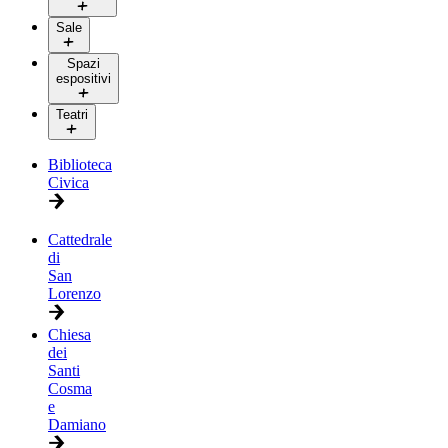
Sale
Spazi
espositivi
Teatri
Biblioteca
Civica
Cattedrale
di
San
Lorenzo
Chiesa
dei
Santi
Cosma
e
Damiano