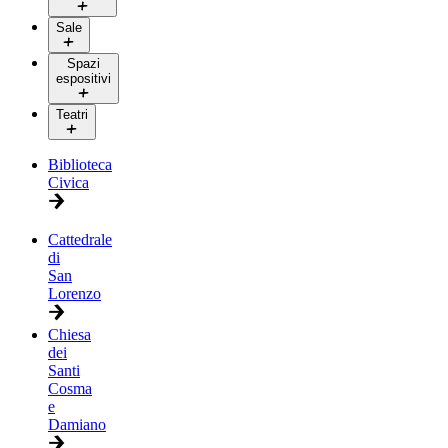
Sale
Spazi
espositivi
Teatri
Biblioteca
Civica
Cattedrale
di
San
Lorenzo
Chiesa
dei
Santi
Cosma
e
Damiano