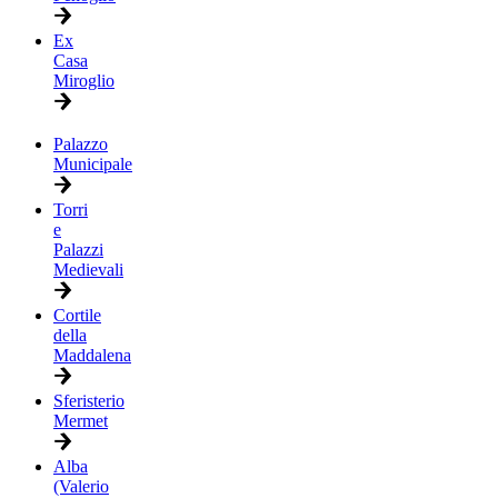
Ex
Casa
Miroglio
Palazzo
Municipale
Torri
e
Palazzi
Medievali
Cortile
della
Maddalena
Sferisterio
Mermet
Alba
(Valerio