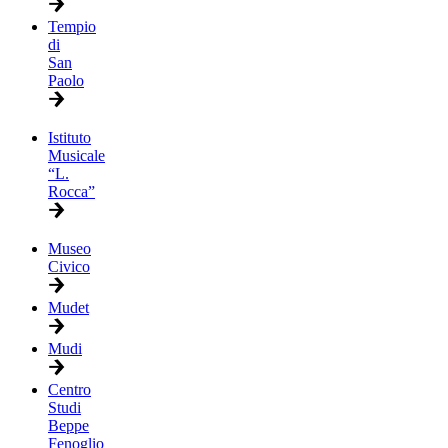
Tempio
di
San
Paolo
Istituto
Musicale
“L.
Rocca”
Museo
Civico
Mudet
Mudi
Centro
Studi
Beppe
Fenoglio