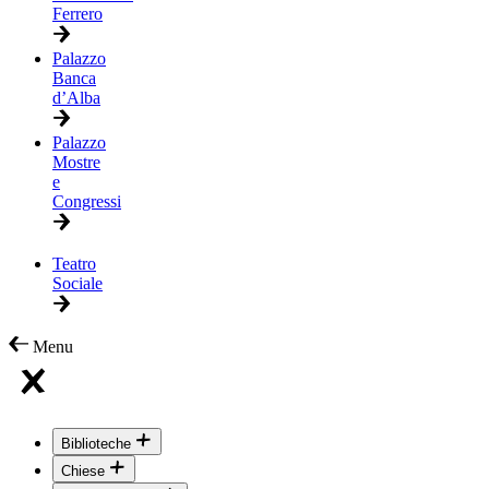
Ferrero
Palazzo
Banca
d’Alba
Palazzo
Mostre
e
Congressi
Teatro
Sociale
Menu
Biblioteche
Chiese