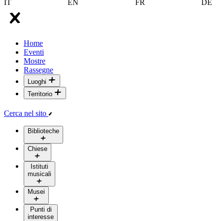
IT
EN
FR
DE
Home
Eventi
Mostre
Rassegne
Luoghi
Territorio
Cerca nel sito
Biblioteche
Chiese
Istituti
musicali
Musei
Punti di
interesse