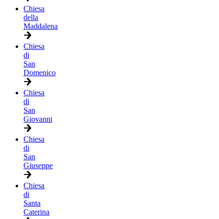
Chiesa
della
Maddalena
Chiesa
di
San
Domenico
Chiesa
di
San
Giovanni
Chiesa
di
San
Giuseppe
Chiesa
di
Santa
Caterina