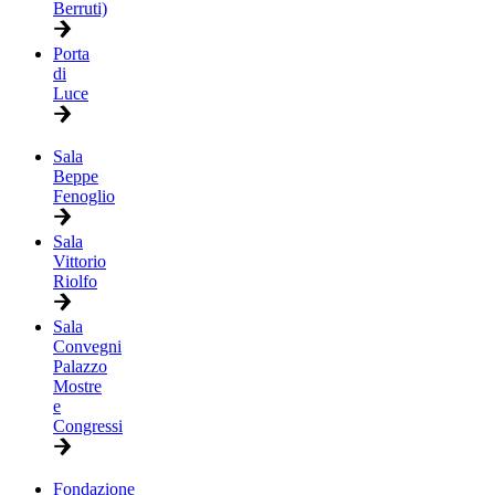
Berruti)
Porta
di
Luce
Sala
Beppe
Fenoglio
Sala
Vittorio
Riolfo
Sala
Convegni
Palazzo
Mostre
e
Congressi
Fondazione