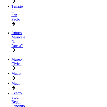
Tempio
di
San
Paolo
Istituto
Musicale
“L.
Rocca”
Museo
Civico
Mudet
Mudi
Centro
Studi
Beppe
Fenoglio