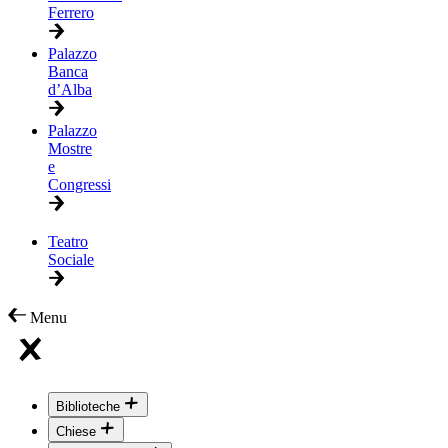
Ferrero
Palazzo
Banca
d’Alba
Palazzo
Mostre
e
Congressi
Teatro
Sociale
Menu
Biblioteche
Chiese