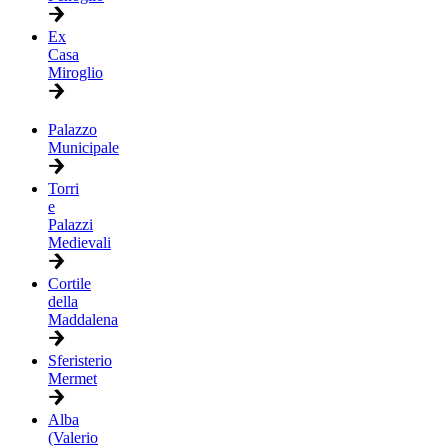
Ex
Casa
Miroglio
Palazzo
Municipale
Torri
e
Palazzi
Medievali
Cortile
della
Maddalena
Sferisterio
Mermet
Alba
(Valerio