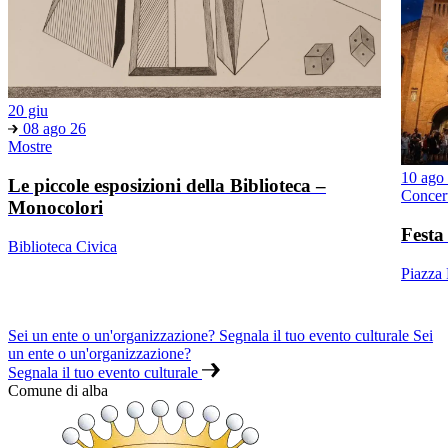
20 giu
08 ago 26
Mostre
10 ago
Le piccole esposizioni della Biblioteca –
Concer
Monocolori
Festa
Biblioteca Civica
Piazza
Sei un ente o un'organizzazione? Segnala il tuo evento culturale
Sei
un ente o un'organizzazione?
Segnala il tuo evento culturale
Comune di alba