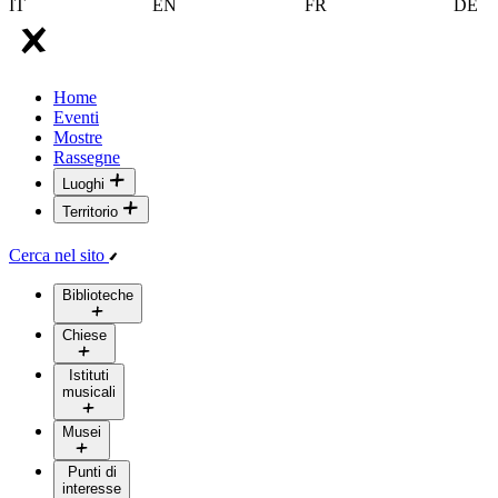
IT
EN
FR
DE
Home
Eventi
Mostre
Rassegne
Luoghi
Territorio
Cerca nel sito
Biblioteche
Chiese
Istituti
musicali
Musei
Punti di
interesse