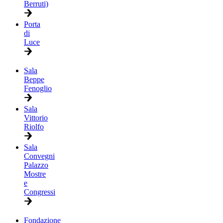
Berruti)
Porta
di
Luce
Sala
Beppe
Fenoglio
Sala
Vittorio
Riolfo
Sala
Convegni
Palazzo
Mostre
e
Congressi
Fondazione