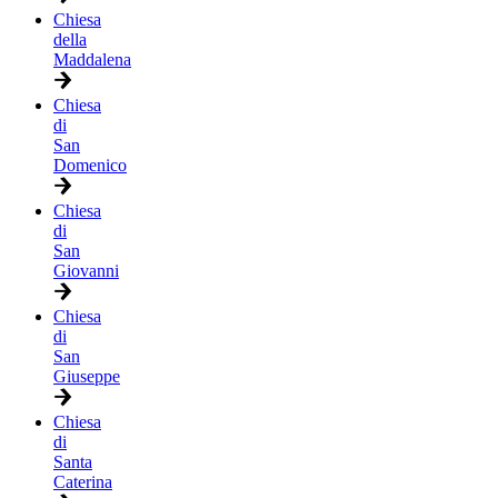
Chiesa
della
Maddalena
Chiesa
di
San
Domenico
Chiesa
di
San
Giovanni
Chiesa
di
San
Giuseppe
Chiesa
di
Santa
Caterina