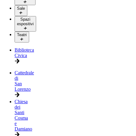
Sale
Spazi
espositivi
Teatri
Biblioteca
Civica
Cattedrale
di
San
Lorenzo
Chiesa
dei
Santi
Cosma
e
Damiano