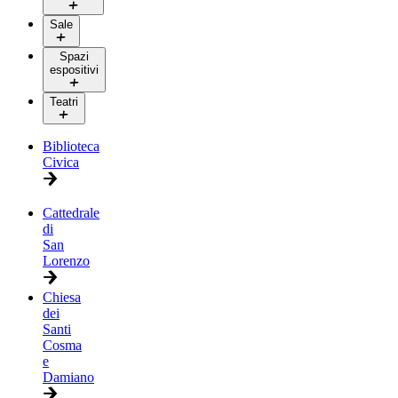
Sale
Spazi
espositivi
Teatri
Biblioteca
Civica
Cattedrale
di
San
Lorenzo
Chiesa
dei
Santi
Cosma
e
Damiano