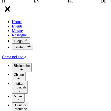
IT
EN
FR
DE
Home
Eventi
Mostre
Rassegne
Luoghi
Territorio
Cerca nel sito
Biblioteche
Chiese
Istituti
musicali
Musei
Punti di
interesse