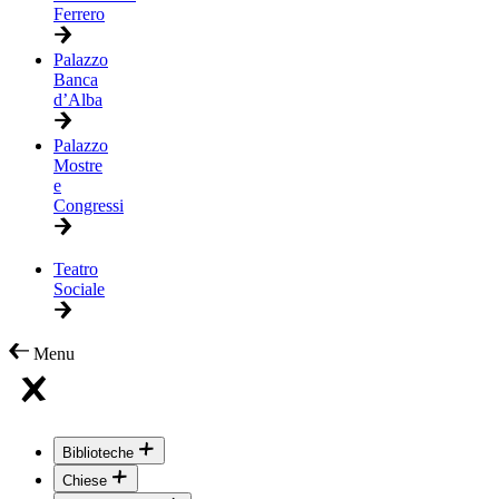
Ferrero
Palazzo
Banca
d’Alba
Palazzo
Mostre
e
Congressi
Teatro
Sociale
Menu
Biblioteche
Chiese