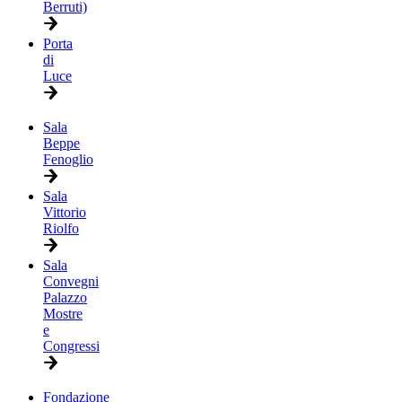
Berruti)
Porta
di
Luce
Sala
Beppe
Fenoglio
Sala
Vittorio
Riolfo
Sala
Convegni
Palazzo
Mostre
e
Congressi
Fondazione