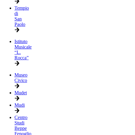
Tempio
di
San
Paolo
Istituto
Musicale
“L.
Rocca”
Museo
Civico
Mudet
Mudi
Centro
Studi
Beppe
Fenoglio