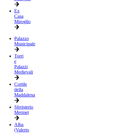
Ex
Casa
Miroglio
Palazzo
Municipale
Torri
e
Palazzi
Medievali
Cortile
della
Maddalena
Sferisterio
Mermet
Alba
(Valerio