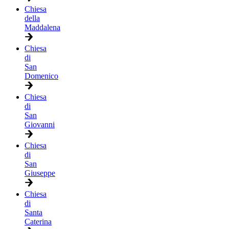
Chiesa
della
Maddalena
Chiesa
di
San
Domenico
Chiesa
di
San
Giovanni
Chiesa
di
San
Giuseppe
Chiesa
di
Santa
Caterina