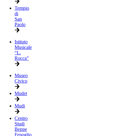
Tempio
di
San
Paolo
Istituto
Musicale
“L.
Rocca”
Museo
Civico
Mudet
Mudi
Centro
Studi
Beppe
Fenoglio