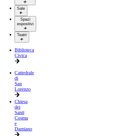
Sale
Spazi
espositivi
Teatri
Biblioteca
Civica
Cattedrale
di
San
Lorenzo
Chiesa
dei
Santi
Cosma
e
Damiano