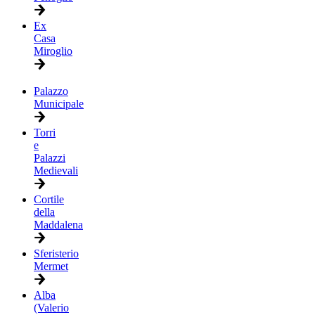
Ex
Casa
Miroglio
Palazzo
Municipale
Torri
e
Palazzi
Medievali
Cortile
della
Maddalena
Sferisterio
Mermet
Alba
(Valerio