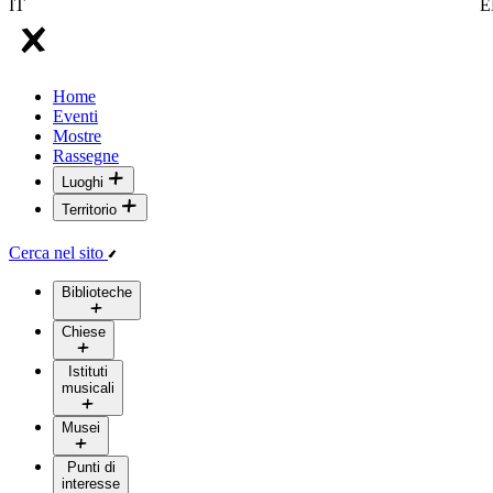
IT
E
Home
Eventi
Mostre
Rassegne
Luoghi
Territorio
Cerca nel sito
Biblioteche
Chiese
Istituti
musicali
Musei
Punti di
interesse