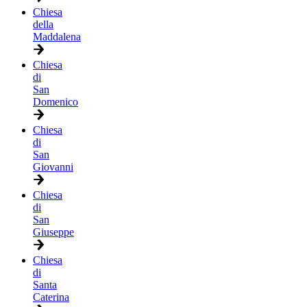
Chiesa
della
Maddalena
Chiesa
di
San
Domenico
Chiesa
di
San
Giovanni
Chiesa
di
San
Giuseppe
Chiesa
di
Santa
Caterina