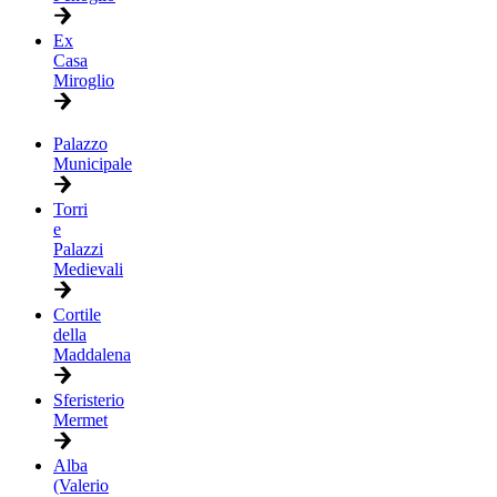
Ex
Casa
Miroglio
Palazzo
Municipale
Torri
e
Palazzi
Medievali
Cortile
della
Maddalena
Sferisterio
Mermet
Alba
(Valerio