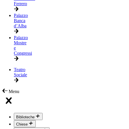
Ferrero
Palazzo
Banca
d’Alba
Palazzo
Mostre
e
Congressi
Teatro
Sociale
Menu
Biblioteche
Chiese