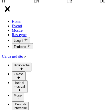
IT
EN
FR
DE
Home
Eventi
Mostre
Rassegne
Luoghi
Territorio
Cerca nel sito
Biblioteche
Chiese
Istituti
musicali
Musei
Punti di
interesse