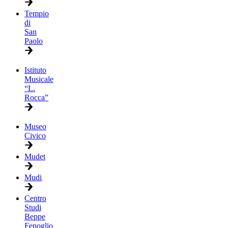
Tempio
di
San
Paolo
Istituto
Musicale
“L.
Rocca”
Museo
Civico
Mudet
Mudi
Centro
Studi
Beppe
Fenoglio