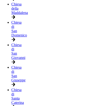
Chiesa
della
Maddalena
Chiesa
di
San
Domenico
Chiesa
di
San
Giovanni
Chiesa
di
San
Giuseppe
Chiesa
di
Santa
Caterina