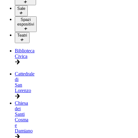
Sale
Spazi
espositivi
Teatri
Biblioteca
Civica
Cattedrale
di
San
Lorenzo
Chiesa
dei
Santi
Cosma
e
Damiano