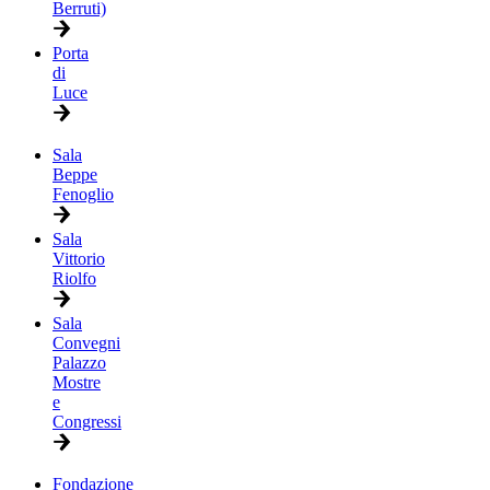
Berruti)
Porta
di
Luce
Sala
Beppe
Fenoglio
Sala
Vittorio
Riolfo
Sala
Convegni
Palazzo
Mostre
e
Congressi
Fondazione