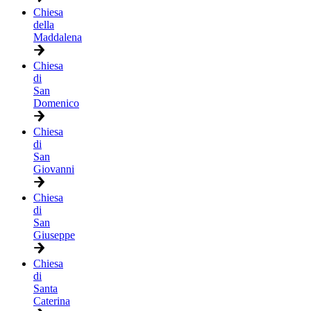
Chiesa
della
Maddalena
Chiesa
di
San
Domenico
Chiesa
di
San
Giovanni
Chiesa
di
San
Giuseppe
Chiesa
di
Santa
Caterina