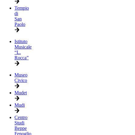
Tempio
di
San
Paolo
Istituto
Musicale
“L.
Rocca”
Museo
Civico
Mudet
Mudi
Centro
Studi
Beppe
Fenoglio