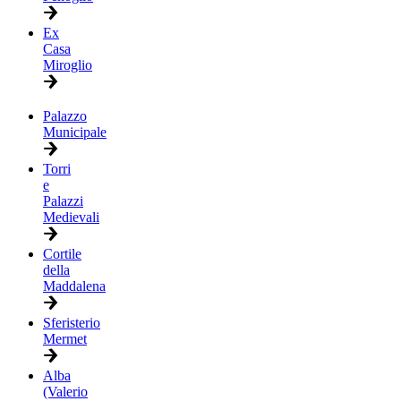
Ex
Casa
Miroglio
Palazzo
Municipale
Torri
e
Palazzi
Medievali
Cortile
della
Maddalena
Sferisterio
Mermet
Alba
(Valerio