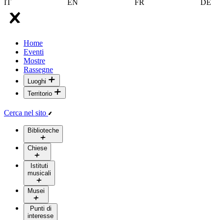
IT
EN
FR
DE
Home
Eventi
Mostre
Rassegne
Luoghi
Territorio
Cerca nel sito
Biblioteche
Chiese
Istituti
musicali
Musei
Punti di
interesse