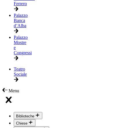
Ferrero
Palazzo
Banca
d’Alba
Palazzo
Mostre
e
Congressi
Teatro
Sociale
Menu
Biblioteche
Chiese