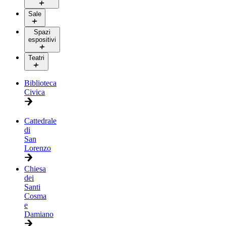
Sale
Spazi
espositivi
Teatri
Biblioteca
Civica
Cattedrale
di
San
Lorenzo
Chiesa
dei
Santi
Cosma
e
Damiano