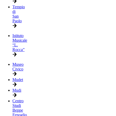
Tempio
di
San
Paolo
Istituto
Musicale
“L.
Rocca”
Museo
Civico
Mudet
Mudi
Centro
Studi
Beppe
Fenoglio