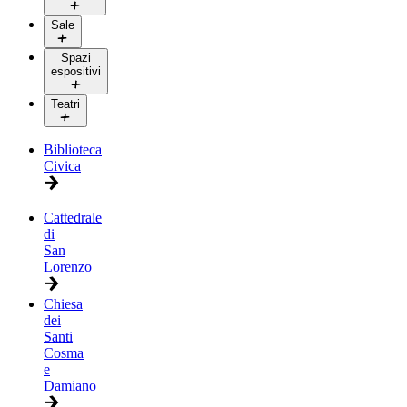
Sale
Spazi
espositivi
Teatri
Biblioteca
Civica
Cattedrale
di
San
Lorenzo
Chiesa
dei
Santi
Cosma
e
Damiano