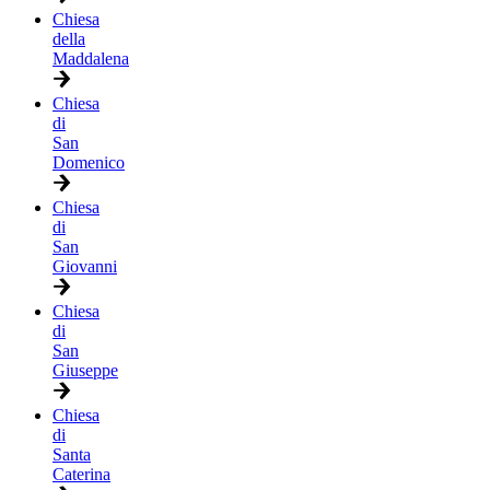
Chiesa
della
Maddalena
Chiesa
di
San
Domenico
Chiesa
di
San
Giovanni
Chiesa
di
San
Giuseppe
Chiesa
di
Santa
Caterina