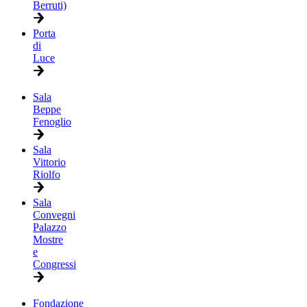
Berruti)
Porta
di
Luce
Sala
Beppe
Fenoglio
Sala
Vittorio
Riolfo
Sala
Convegni
Palazzo
Mostre
e
Congressi
Fondazione