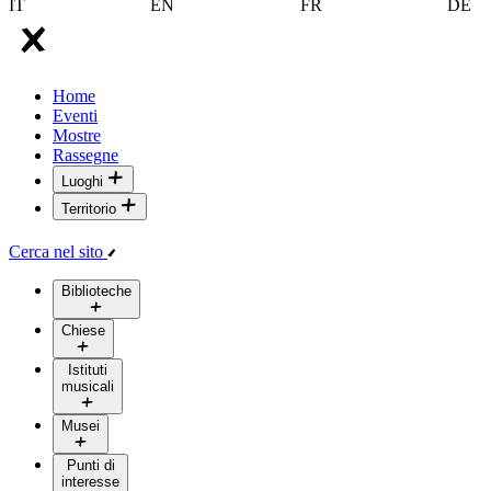
IT
EN
FR
DE
Home
Eventi
Mostre
Rassegne
Luoghi
Territorio
Cerca nel sito
Biblioteche
Chiese
Istituti
musicali
Musei
Punti di
interesse