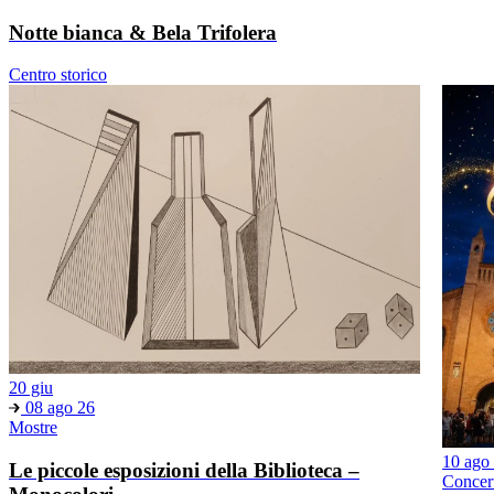
Notte bianca & Bela Trifolera
Centro storico
20 giu
08 ago 26
Mostre
10 ago
Le piccole esposizioni della Biblioteca –
Concer