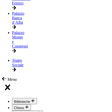
Ferrero
Palazzo
Banca
d’Alba
Palazzo
Mostre
e
Congressi
Teatro
Sociale
Menu
Biblioteche
Chiese