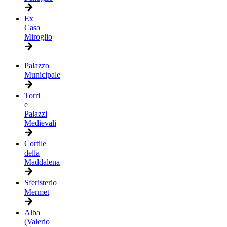
Ex
Casa
Miroglio
Palazzo
Municipale
Torri
e
Palazzi
Medievali
Cortile
della
Maddalena
Sferisterio
Mermet
Alba
(Valerio