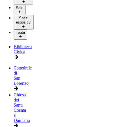
Sale
Spazi
espositivi
Teatri
Biblioteca
Civica
Cattedrale
di
San
Lorenzo
Chiesa
dei
Santi
Cosma
e
Damiano