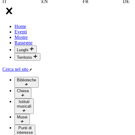
IT
EN
FR
DE
Home
Eventi
Mostre
Rassegne
Luoghi
Territorio
Cerca nel sito
Biblioteche
Chiese
Istituti
musicali
Musei
Punti di
interesse