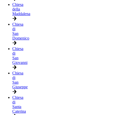
Chiesa
della
Maddalena
Chiesa
di
San
Domenico
Chiesa
di
San
Giovanni
Chiesa
di
San
Giuseppe
Chiesa
di
Santa
Caterina