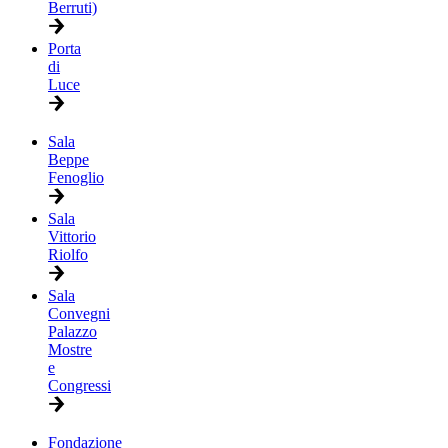
Berruti)
Porta
di
Luce
Sala
Beppe
Fenoglio
Sala
Vittorio
Riolfo
Sala
Convegni
Palazzo
Mostre
e
Congressi
Fondazione