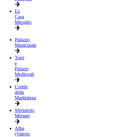
Ex
Casa
Miroglio
Palazzo
Municipale
Torri
e
Palazzi
Medievali
Cortile
della
Maddalena
Sferisterio
Mermet
Alba
(Valerio