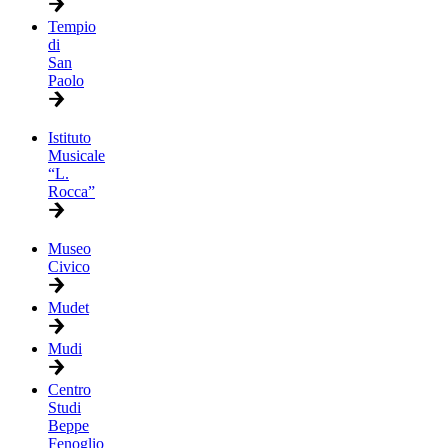
Tempio
di
San
Paolo
Istituto
Musicale
“L.
Rocca”
Museo
Civico
Mudet
Mudi
Centro
Studi
Beppe
Fenoglio