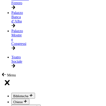
Ferrero
Palazzo
Banca
d’Alba
Palazzo
Mostre
e
Congressi
Teatro
Sociale
Menu
Biblioteche
Chiese