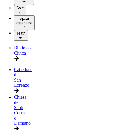
Sale
Spazi
espositivi
Teatri
Biblioteca
Civica
Cattedrale
di
San
Lorenzo
Chiesa
dei
Santi
Cosma
e
Damiano