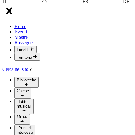
IT
EN
FR
DE
Home
Eventi
Mostre
Rassegne
Luoghi
Territorio
Cerca nel sito
Biblioteche
Chiese
Istituti
musicali
Musei
Punti di
interesse