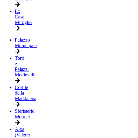
Ex
Casa
Miroglio
Palazzo
Municipale
Torri
e
Palazzi
Medievali
Cortile
della
Maddalena
Sferisterio
Mermet
Alba
(Valerio