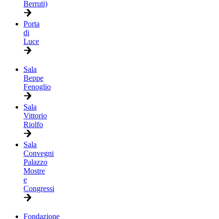
Berruti)
Porta
di
Luce
Sala
Beppe
Fenoglio
Sala
Vittorio
Riolfo
Sala
Convegni
Palazzo
Mostre
e
Congressi
Fondazione