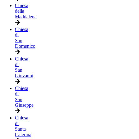
Chiesa
della
Maddalena
Chiesa
di
San
Domenico
Chiesa
di
San
Giovanni
Chiesa
di
San
Giuseppe
Chiesa
di
Santa
Caterina