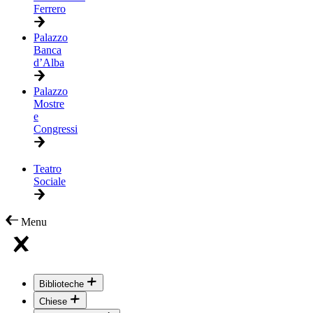
Ferrero
Palazzo
Banca
d’Alba
Palazzo
Mostre
e
Congressi
Teatro
Sociale
Menu
Biblioteche
Chiese