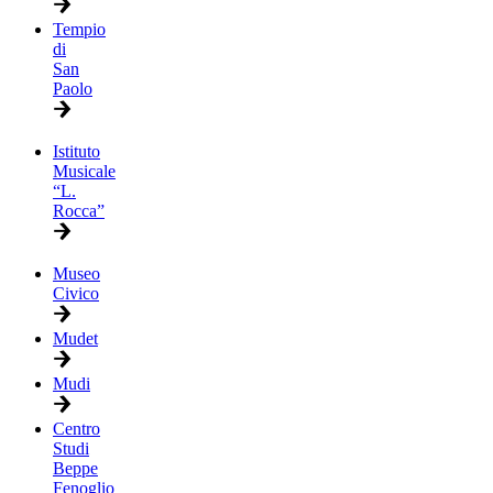
Tempio
di
San
Paolo
Istituto
Musicale
“L.
Rocca”
Museo
Civico
Mudet
Mudi
Centro
Studi
Beppe
Fenoglio