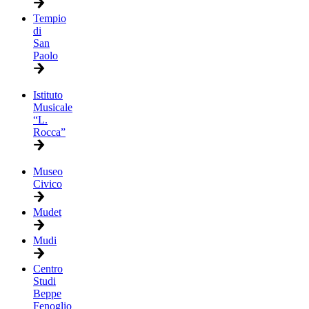
Tempio
di
San
Paolo
Istituto
Musicale
“L.
Rocca”
Museo
Civico
Mudet
Mudi
Centro
Studi
Beppe
Fenoglio