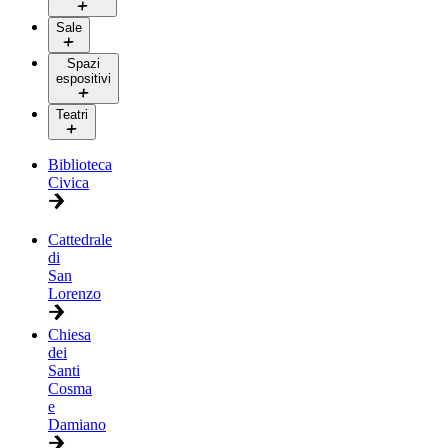
Sale
Spazi
espositivi
Teatri
Biblioteca
Civica
Cattedrale
di
San
Lorenzo
Chiesa
dei
Santi
Cosma
e
Damiano