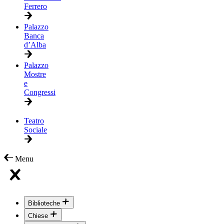
Ferrero
Palazzo
Banca
d’Alba
Palazzo
Mostre
e
Congressi
Teatro
Sociale
Menu
Biblioteche
Chiese