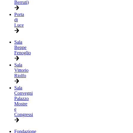
Berruti)
Porta
di
Luce
Sala
Beppe
Fenoglio
Sala
Vittorio
Riolfo
Sala
Convegni
Palazzo
Mostre
e
Congressi
Fondazione