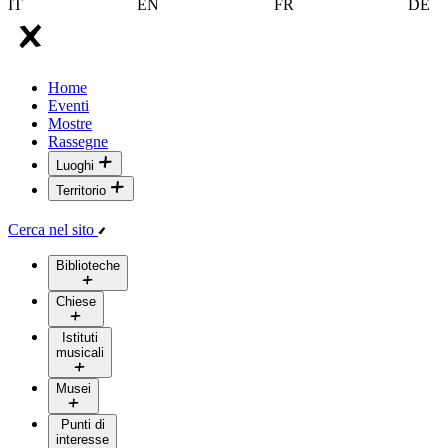
IT
EN
FR
DE
Home
Eventi
Mostre
Rassegne
Luoghi
Territorio
Cerca nel sito
Biblioteche
Chiese
Istituti
musicali
Musei
Punti di
interesse