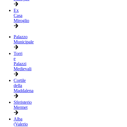
Ex
Casa
Miroglio
Palazzo
Municipale
Torri
e
Palazzi
Medievali
Cortile
della
Maddalena
Sferisterio
Mermet
Alba
(Valerio