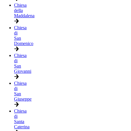
Chiesa
della
Maddalena
Chiesa
di
San
Domenico
Chiesa
di
San
Giovanni
Chiesa
di
San
Giuseppe
Chiesa
di
Santa
Caterina