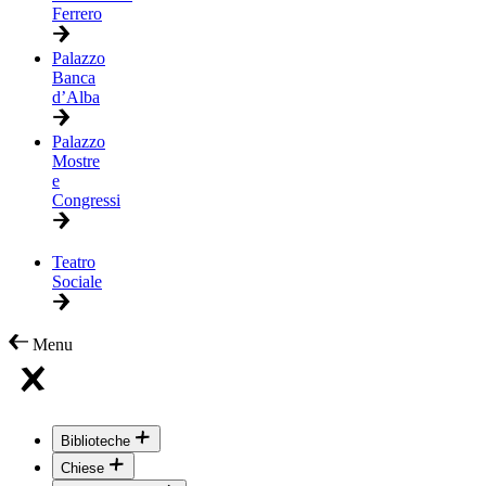
Ferrero
Palazzo
Banca
d’Alba
Palazzo
Mostre
e
Congressi
Teatro
Sociale
Menu
Biblioteche
Chiese