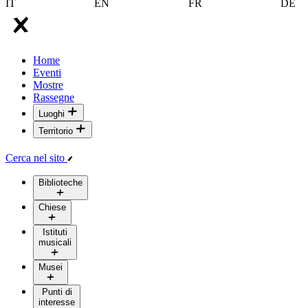
IT
EN
FR
DE
Home
Eventi
Mostre
Rassegne
Luoghi
Territorio
Cerca nel sito
Biblioteche
Chiese
Istituti
musicali
Musei
Punti di
interesse