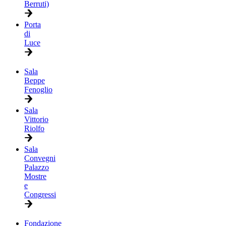
Berruti)
Porta
di
Luce
Sala
Beppe
Fenoglio
Sala
Vittorio
Riolfo
Sala
Convegni
Palazzo
Mostre
e
Congressi
Fondazione