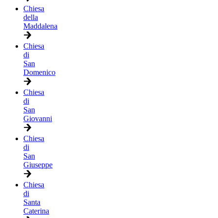
Chiesa
della
Maddalena
Chiesa
di
San
Domenico
Chiesa
di
San
Giovanni
Chiesa
di
San
Giuseppe
Chiesa
di
Santa
Caterina