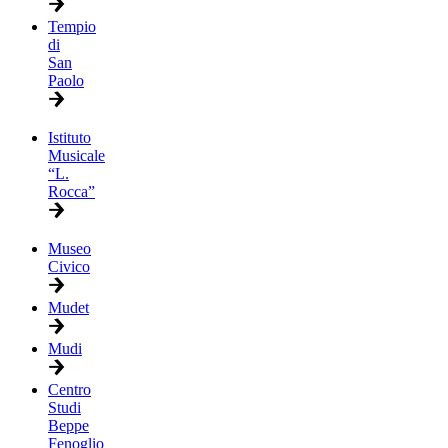
Tempio
di
San
Paolo
Istituto
Musicale
“L.
Rocca”
Museo
Civico
Mudet
Mudi
Centro
Studi
Beppe
Fenoglio