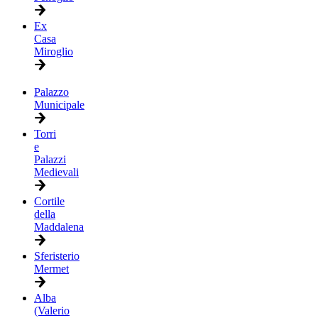
Ex
Casa
Miroglio
Palazzo
Municipale
Torri
e
Palazzi
Medievali
Cortile
della
Maddalena
Sferisterio
Mermet
Alba
(Valerio