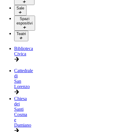
Sale
Spazi
espositivi
Teatri
Biblioteca
Civica
Cattedrale
di
San
Lorenzo
Chiesa
dei
Santi
Cosma
e
Damiano